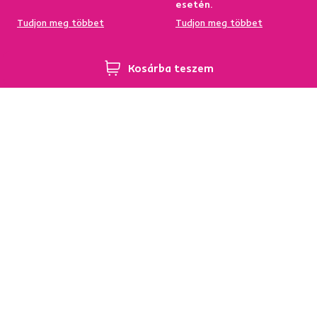
esetén.
Tudjon meg többet
Tudjon meg többet
Kosárba teszem
95%-a a központi
Garancia az áru
raktárkészletről elérhető
visszatérítésére 60
napon belül
Tudjon meg többet
Tudjon meg többet
Hírlevél
Iratkozzon fel, és szerezzen
5 %
üdvözlő kedvezményt.
Ezen felül inspirációkat és kedvező ajánlatokat küldünk
Önnek otthona berendezéséhez.