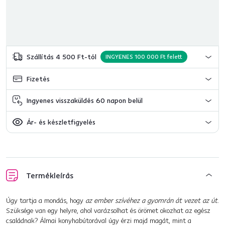
Szállítás 4 500 Ft-tól
INGYENES 100 000 Ft felett
Fizetés
Ingyenes visszaküldés 60 napon belül
Ár- és készletfigyelés
Termékleírás
Úgy tartja a mondás, hogy
az ember szívéhez a gyomrán át vezet az út
.
Szüksége van egy helyre, ahol varázsolhat és örömet okozhat az egész
családnak? Álmai konyhabútorával úgy érzi majd magát, mint a