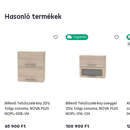
Hasonló termékek
Ingyenes
U
Billenő felsőszekrény 2DV,
Billenő felsőszekrény üveggel
A
tölgy sonoma, NOVA PLUS
2DV, tölgy sonoma, NOVA PLUS
s
NOPL-008-VH
NOPL-016-OH
0
65 900 Ft
100 900 Ft
1