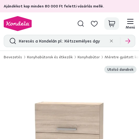
Ajándékot kap minden 80 000 Ft feletti vásárlás mellé.
4,7
31 211
ellenőrzött termékértékelések
Menü
Bevezetés
Konyhabútorok és étkezők
Konyhabútor
Méretre gyártott k
Utolsó darabok