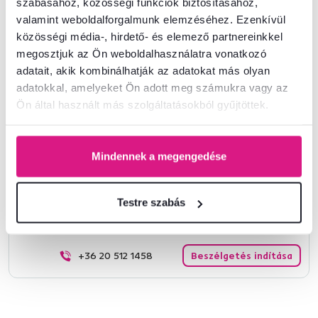
szabásához, közösségi funkciók biztosításához,
valamint weboldalforgalmunk elemzéséhez. Ezenkívül
Termékszám : 0000210298
közösségi média-, hirdető- és elemező partnereinkkel
megosztjuk az Ön weboldalhasználatra vonatkozó
Alapparaméterek
adatait, akik kombinálhatják az adatokat más olyan
adatokkal, amelyeket Ön adott meg számukra vagy az
Ön által használt más szolgáltatásokból gyűjtöttek.
Méretek és specifikációk
Csomagolási információk
Mindennek a megengedése
Testre szabás
Nem találta meg a szükséges információkat?
Vegye fel velünk a kapcsolatot, és örömmel adunk tanácsot
+36 20 512 1458
Beszélgetés indítása