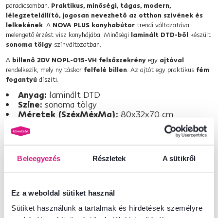
paradicsomban.
Praktikus, minőségi, tágas, modern,
lélegzetelállító, jogosan nevezhető az otthon szívének és
lelkekének
. A
NOVA PLUS konyhabútor
trendi változatával
melengető érzést visz konyhájába. Minőségi
laminált DTD-ből
készült
sonoma tölgy
színváltozatban.
A
billenő 2DV NOPL-015-VH felsőszekrény
egy
ajtóval
rendelkezik, mely nyitáskor
felfelé billen
. Az ajtót egy praktikus
fém
fogantyú
díszíti.
Anyag:
laminált DTD
Színe:
sonoma tölgy
Méretek (SzéxMéxMa):
80x32x70 cm
Anyagvastagság:
16 mm
Fém fogantyú
Billenő ajtó
Szállítás szétszerelve
Beleegyezés
Részletek
A sütikről
Minőségi szlovák termék
Az alap konyhasort és az összes alsó szekrényt munkalap nélkül
szállítjuk. Vásárolható a munkalap - vastaság 38mm ára 29 500 Ft/fm.
Konyhai szekrényeinkhez
mosogatókat, csaptelepeket és kiegészítőket is
Ez a weboldal sütiket használ
rendelhet.
Sütiket használunk a tartalmak és hirdetések személyre