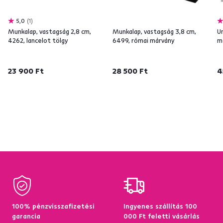
5,0
1
Munkalap, vastagság 2,8 cm,
Munkalap, vastagság 3,8 cm,
U
4262, lancelot tölgy
6499, római márvány
m
23 900 Ft
28 500 Ft
4
100% pénzvisszafizetési
Ingyenes szállítás 100
garancia
000 Ft feletti vásárlás