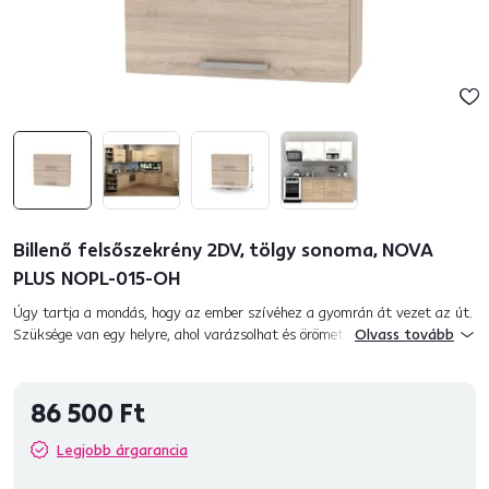
Billenő felsőszekrény 2DV, tölgy sonoma, NOVA
PLUS NOPL-015-OH
Úgy tartja a mondás, hogy az ember szívéhez a gyomrán át vezet az út.
Szüksége van egy helyre, ahol varázsolhat és örömet okozhat az egész
Olvass tovább
családnak? Álmai konyhabútorával úgy érzi majd magát, min...
86 500 Ft
Legjobb árgarancia