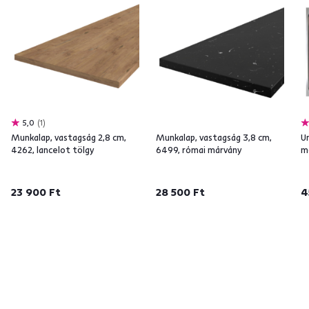
5,0
1
Munkalap, vastagság 2,8 cm,
Munkalap, vastagság 3,8 cm,
U
4262, lancelot tölgy
6499, római márvány
m
23 900 Ft
28 500 Ft
4