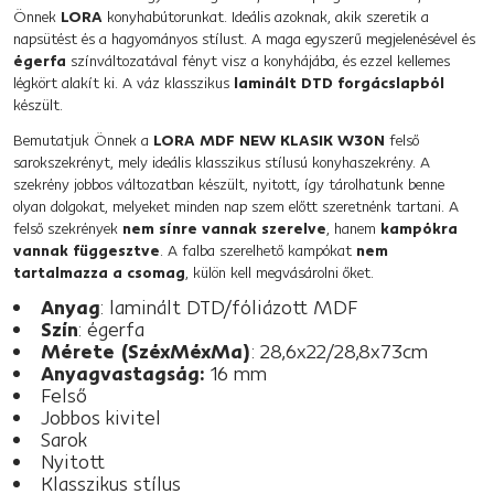
Önnek
LORA
konyhabútorunkat. Ideális azoknak, akik szeretik a
napsütést és a hagyományos stílust. A maga egyszerű megjelenésével és
égerfa
színváltozatával fényt visz a konyhájába, és ezzel kellemes
légkört alakít ki. A váz klasszikus
laminált DTD forgácslapból
készült.
Bemutatjuk Önnek a
LORA MDF NEW KLASIK W30N
felső
sarokszekrényt, mely ideális klasszikus stílusú konyhaszekrény. A
szekrény jobbos változatban készült, nyitott, így tárolhatunk benne
olyan dolgokat, melyeket minden nap szem előtt szeretnénk tartani. A
felső szekrények
nem sínre vannak szerelve
, hanem
kampókra
vannak függesztve
. A falba szerelhető kampókat
nem
tartalmazza a csomag
, külön kell megvásárolni őket.
Anyag
: laminált DTD/fóliázott MDF
Szín
: égerfa
Mérete (SzéxMéxMa)
: 28,6x22/28,8x73cm
Anyagvastagság:
16 mm
Felső
Jobbos kivitel
Sarok
Nyitott
Klasszikus stílus