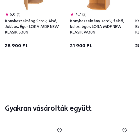
5,0
1
4,7
2
Konyhaszekrény, Sarok, Alsó,
Konyhaszekrény, sarok, felső,
K
Jobbos, Éger LORA MDF NEW
balos, éger, LORA MDF NEW
B
KLASIK S30N
KLASIK W30N
K
28 900 Ft
21 900 Ft
2
Gyakran vásárolták együtt