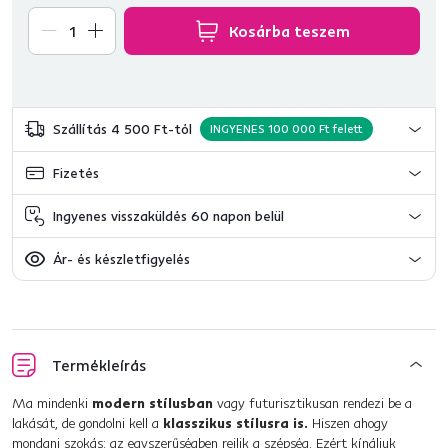
Kosárba teszem
Szállítás 4 500 Ft-tól
INGYENES 100 000 Ft felett
Fizetés
Ingyenes visszaküldés 60 napon belül
Ár- és készletfigyelés
Termékleírás
Ma mindenki
modern stílusban
vagy futurisztikusan rendezi be a
lakását, de gondolni kell a
klasszikus stílusra is.
Hiszen ahogy
mondani szokás: az egyszerűségben rejlik a szépség. Ezért kínáljuk