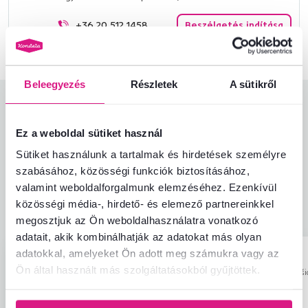
+36 20 512 1458
Beszélgetés indítása
Beleegyezés
Részletek
A sütikről
Termékértékelések
Ez a weboldal sütiket használ
Könnyű összeszerelés
5,0
4,9
Sütiket használunk a tartalmak és hirdetések személyre
Termékminőség
4,7
szabásához, közösségi funkciók biztosításához,
Megfelel az elvárásoknak
5,0
3
ellenőrzött
valamint weboldalforgalmunk elemzéséhez. Ezenkívül
A termék csomagolása
5,0
termékértékelések
közösségi média-, hirdető- és elemező partnereinkkel
Ár-érték arány
4,7
megosztjuk az Ön weboldalhasználatra vonatkozó
adatait, akik kombinálhatják az adatokat más olyan
adatokkal, amelyeket Ön adott meg számukra vagy az
István K.
Vladimír K.
csillag
4.6
I
V
Ön által használt más szolgáltatásokból gyűjtöttek.
25.5.2023, Paks,
22.12.2023, Koši
Magyarország
Szlovákia