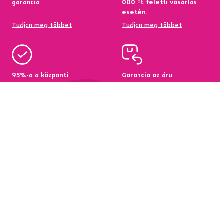
garancia
000 Ft feletti vásárlás
esetén.
Tudjon meg többet
Tudjon meg többet
95%-a a központi
Garancia az áru
raktárkészletről elérhető
visszatérítésére 60
napon belül
Tudjon meg többet
Tudjon meg többet
Hírlevél
Iratkozzon fel, és szerezzen
5 %
üdvözlő kedvezményt.
Ezen felül inspirációkat és kedvező ajánlatokat küldünk
Önnek otthona berendezéséhez.