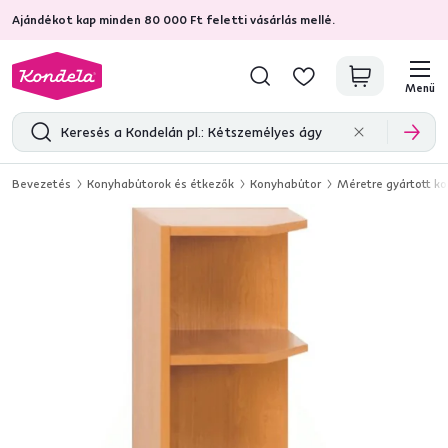
Ajándékot kap minden 80 000 Ft feletti vásárlás mellé.
4,7
31 285
ellenőrzött termékértékelések
Menü
Bevezetés
Konyhabútorok és étkezők
Konyhabútor
Méretre gyártott k