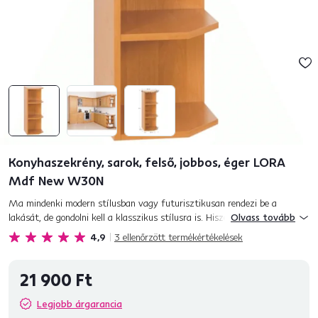
Konyhaszekrény, sarok, felső, jobbos, éger LORA
Mdf New W30N
Ma mindenki modern stílusban vagy futurisztikusan rendezi be a
lakását, de gondolni kell a klasszikus stílusra is. Hiszen ahogy mondani
Olvass tovább
szokás: az egyszerűségben rejlik a szépség. Ezért kínáljuk Önne...
4,9
3
ellenőrzött termékértékelések
21 900 Ft
Legjobb árgarancia