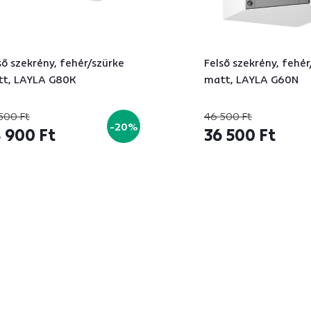
ső szekrény, fehér/szürke
Felső szekrény, fehér
t, LAYLA G80K
matt, LAYLA G60N
500 Ft
46 500 Ft
-20%
 900 Ft
36 500 Ft