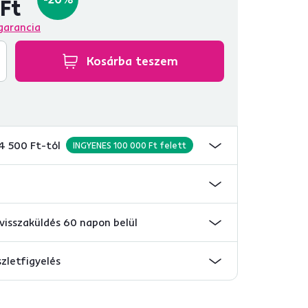
Ft
garancia
Kosárba teszem
 4 500 Ft-tól
INGYENES 100 000 Ft felett
visszaküldés 60 napon belül
szletfigyelés