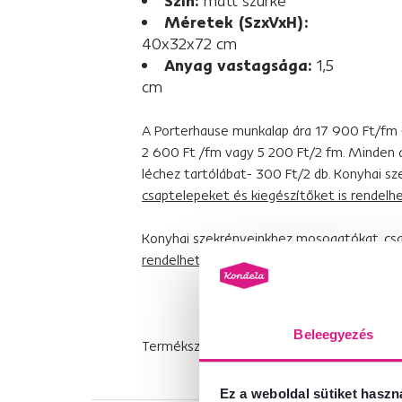
Szín:
matt szürke
Méretek (SzxVxH):
40x32x72 cm
Anyag vastagsága:
1,5
cm
A Porterhause munkalap ára 17 900 Ft/fm -
2 600 Ft /fm vagy 5 200 Ft/2 fm. Minden al
léchez tartólábat- 300 Ft/2 db. Konyhai s
csaptelepeket és kiegészítőket is rendelhe
Konyhai szekrényeinkhez
mosogatókat, csa
rendelhet.
Beleegyezés
Termékszám : 0000263809
Ez a weboldal sütiket haszn