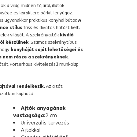
ok a világ midnen tájáról, illatok
isége és karaktere bárkit lenyűgöz.
 ugyanakkor praktikus konyhai bútor.
A
nce stílus
friss és divatos hatást kelt,
lek világát. A szekrényajtók
kiváló
ól készülnek
. Számos szekrénytípus
, hogy
konyháját saját lehetőségei és
p nem része a szekrényeknek
.
tét Porterhaus kivitelezésű munkalap
ajtóval rendelkezik.
Az ajtót
tozatban kapható.
Ajtók anyagának
vastagsága:
2 cm
Univerzális tervezés
Ajtókkal