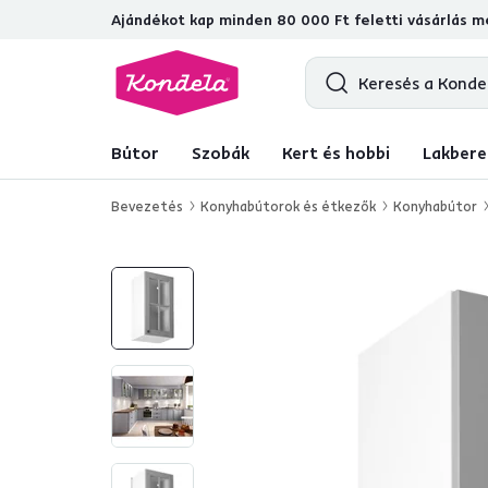
Ajándékot kap minden 80 000 Ft feletti vásárlás me
4,7
31 285
ellenőrzött termékértéke
Bútor
Szobák
Kert és hobbi
Lakbere
Bevezetés
Konyhabútorok és étkezők
Konyhabútor