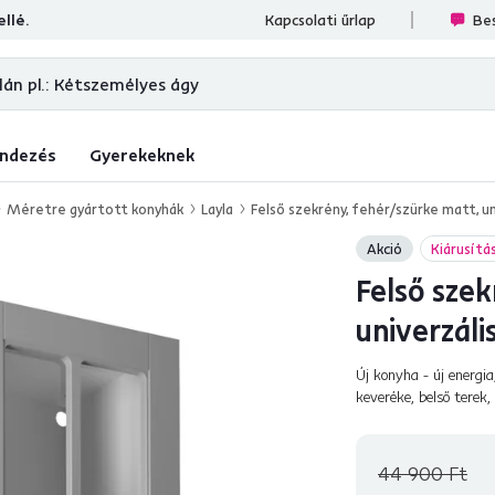
llé.
lések
Kapcsolati űrlap
Bes
ndezés
Gyerekeknek
Méretre gyártott konyhák
Layla
Felső szekrény, fehér/szürke matt, u
Akció
Kiárusítá
Felső szek
univerzál
Új konyha - új energia
keveréke, belső terek
Minden konyha dominá
44 900 Ft