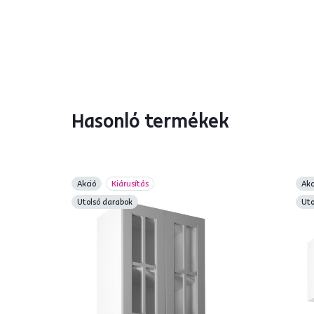
Hasonló termékek
Akció
Kiárusítás
Akc
Utolsó darabok
Uto