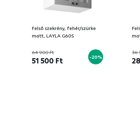
Felső szekrény, fehér/szürke
Fel
matt, LAYLA G60S
mat
64 900 Ft
36 
-20%
51 500 Ft
28