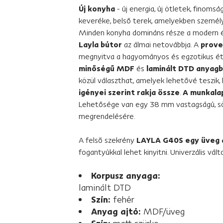
Új konyha
- új energia, új ötletek, finomság
keveréke, belső terek, amelyekben személy
Minden konyha domináns része a modern és
Layla bútor
az álmai netovábbja. A
prove
megnyitva a hagyományos és egzotikus éte
minőségű MDF
és
laminált DTD anyagb
közül választhat, amelyek lehetővé teszik
igényei szerint rakja össze
.
A munkala
Lehetősége van egy 38 mm vastagságú, sö
megrendelésére.
A felső szekrény
LAYLA G40S
egy üveg 
fogantyúkkal lehet kinyitni. Univerzális vál
Korpusz anyaga:
laminált DTD
Szín:
fehér
Anyag ajtó:
MDF/üveg