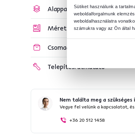
Sütiket használunk a tartal
Alapparaméterek
weboldalforgalmunk elemzésé
weboldalhasználatra vonatko
Méretek és specifikációk
számukra vagy az Ön által ha
Csomagolási információk
Telepítési útmutató
Nem találta meg a szükséges 
Vegye fel velünk a kapcsolatot, 
+36 20 512 1458