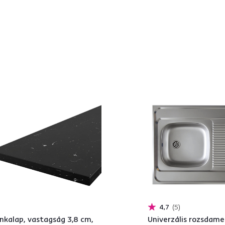
4,7
5
kalap, vastagság 3,8 cm,
Univerzális rozsdam