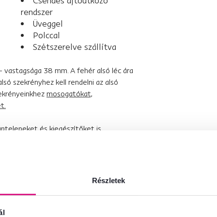
Csendes ajtóütköző
rendszer
Üveggel
Polccal
Szétszerelve szállítva
 vastagsága 38 mm. A fehér alsó léc ára
só szekrényhez kell rendelni az alsó
zekrényeinkhez
mosogatókat,
t.
ptelepeket és kiegészítőket is
Részletek
ál