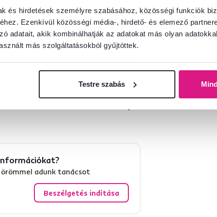
mak és hirdetések személyre szabásához, közösségi funkciók biz
hez. Ezenkívül közösségi média-, hirdető- és elemező partner
zó adatait, akik kombinálhatják az adatokat más olyan adatokka
sznált más szolgáltatásokból gyűjtöttek.
Testre szabás
Min
információkat?
és örömmel adunk tanácsot
Beszélgetés indítása