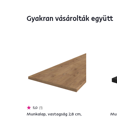
Gyakran vásárolták együtt
5,0
1
Munkalap, vastagság 2,8 cm,
Mun