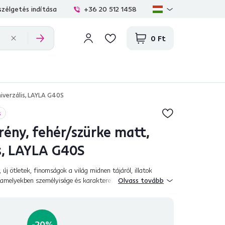
zélgetés indítása
+36 20 512 1458
0 Ft
niverzális, LAYLA G40S
s
rény, fehér/szürke matt,
is, LAYLA G40S
, új ötletek, finomságok a világ midnen tájáról, illatok
, amelyekben személyisége és karaktere bárkit lenyűgöz.
Olvass tovább
ns része a modern és ug...
-20%