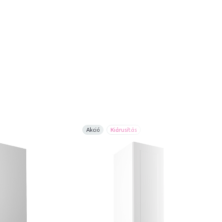
Akció
Kiárusítás