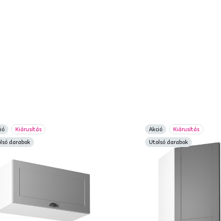
ió
Kiárusítás
Akció
Kiárusítás
lsó darabok
Utolsó darabok