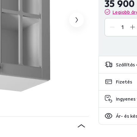
35 900 
Legjobb ár
Szállítás
Fizetés
Ingyenes 
Ár- és ké