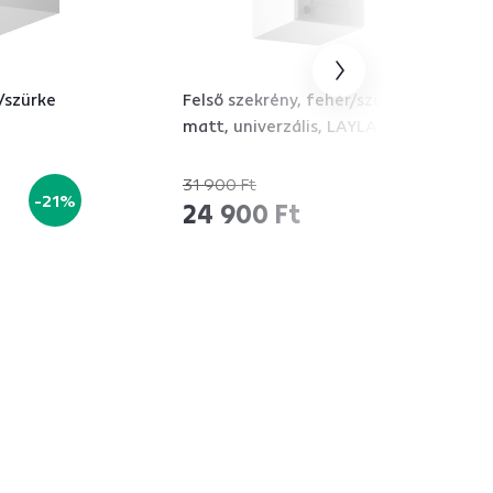
/szürke
Felső szekrény, fehér/szürke
matt, univerzális, LAYLA G30
31 900 Ft
-21%
-21%
24 900 Ft