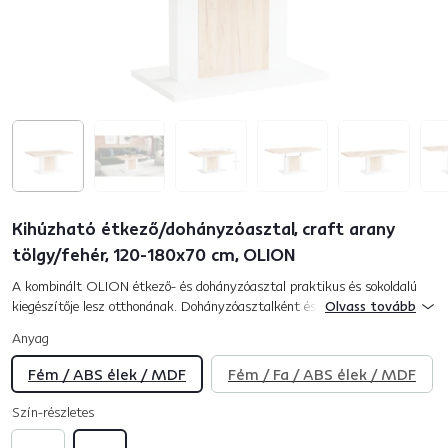
Kihúzható étkező/dohányzóasztal, craft arany
tölgy/fehér, 120-180x70 cm, OLION
A kombinált OLION étkező- és dohányzóasztal praktikus és sokoldalú
kiegészítője lesz otthonának. Dohányzóasztalként és étkezőasztalként
Olvass tovább
egyaránt használható. MDF-ből és fémből készült, ABS élekke...
Anyag
Fém / ABS élek / MDF
Fém / Fa / ABS élek / MDF
Szín-részletes