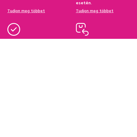
esetén.
Tudjon meg többet
Tudjon meg többet
95%-a a központi
Garancia az áru
raktárkészletről elérhető
visszatérítésére 60
napon belül
Tudjon meg többet
Tudjon meg többet
Hírlevél
Iratkozzon fel, és szerezzen
5 %
üdvözlő kedvezményt.
Ezen felül inspirációkat és kedvező ajánlatokat küldünk
Önnek otthona berendezéséhez.