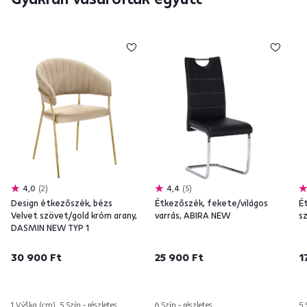
4,0
2
4,4
5
Design étkezőszék, bézs
Étkezőszék, fekete/világos
É
Velvet szövet/gold króm arany,
varrás, ABIRA NEW
s
DASMIN NEW TYP 1
30 900 Ft
25 900 Ft
1
1 Výška (cm), 5 Szín - részletes
6 Szín - részletes
5 