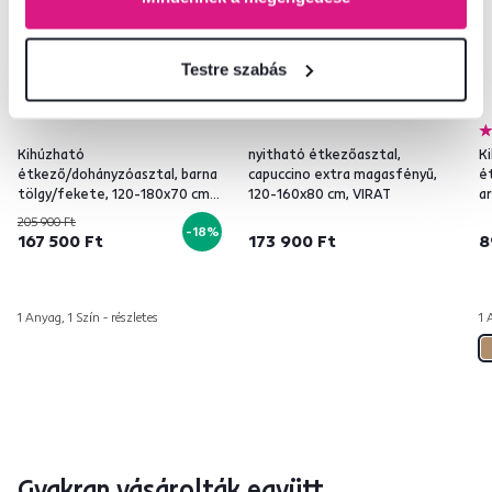
Testre szabás
Kihúzható
nyitható étkezőasztal,
K
étkező/dohányzóasztal, barna
capuccino extra magasfényű,
é
tölgy/fekete, 120-180x70 cm,
120-160x80 cm, VIRAT
ar
OLION
L
205 900 Ft
-18%
167 500 Ft
173 900 Ft
8
1 Anyag, 1 Szín - részletes
1 
Gyakran vásárolták együtt