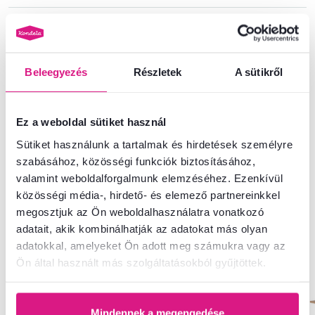
Telepítési útmutató
Beleegyezés
Részletek
A sütikről
Nem találta meg a szükséges információkat?
Vegye fel velünk a kapcsolatot, és örömmel adunk tanácsot
Ez a weboldal sütiket használ
+36 20 512 1458
Beszélgetés indítása
Sütiket használunk a tartalmak és hirdetések személyre
szabásához, közösségi funkciók biztosításához,
valamint weboldalforgalmunk elemzéséhez. Ezenkívül
közösségi média-, hirdető- és elemező partnereinkkel
Hasonló termékek
megosztjuk az Ön weboldalhasználatra vonatkozó
adatait, akik kombinálhatják az adatokat más olyan
adatokkal, amelyeket Ön adott meg számukra vagy az
Ingyenes
Akció
Ingyenes
Ön által használt más szolgáltatásokból gyűjtöttek.
Kiárusítás
Mindennek a megengedése