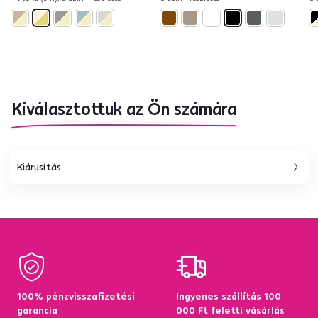
Kiválasztottuk az Ön számára
Kiárusítás
100% pénzvisszafizetési
Ingyenes szállítás 100
garancia
000 Ft feletti vásárlás