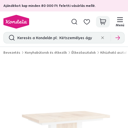
Ajándékot kap minden 80 000 Ft feletti vásárlás mellé.
4,7
31 333
ellenőrzött termékértékelések
Menü
Bevezetés
Konyhabútorok és étkezők
Étkezőasztalok
Kihúzható asztal