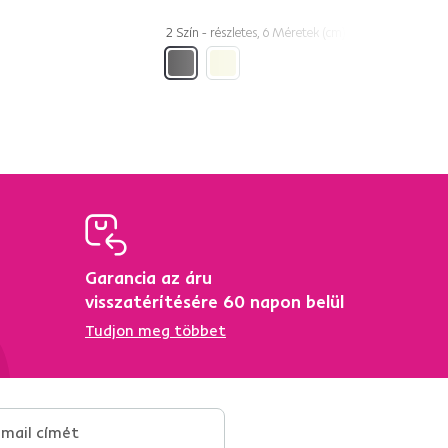
2 Szín - részletes, 6 Méretek (cm)
Garancia az áru
ő
visszatérítésére 60 napon belül
Tudjon meg többet