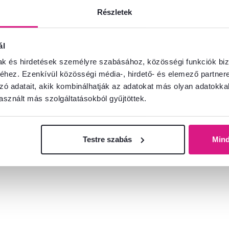
Részletek
 900 Ft
8 500 Ft
ál
mak és hirdetések személyre szabásához, közösségi funkciók biz
hez. Ezenkívül közösségi média-, hirdető- és elemező partner
zó adatait, akik kombinálhatják az adatokat más olyan adatokka
sznált más szolgáltatásokból gyűjtöttek.
Testre szabás
Min