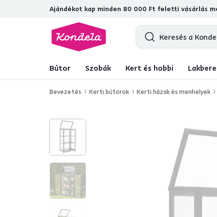
Ajándékot kap minden 80 000 Ft feletti vásárlás me
4,7
31 211
ellenőrzött termékértékelé
Bútor
Szobák
Kert és hobbi
Lakbere
Bevezetés
Kerti bútorok
Kerti házak és menhelyek