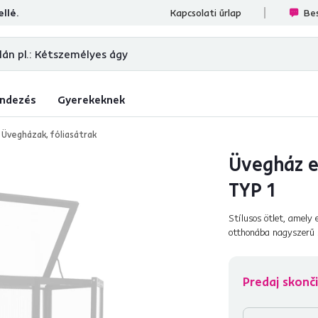
llé.
sek
Kapcsolati űrlap
Bes
ndezés
Gyerekeknek
Üvegházak, fóliasátrak
Üvegház e
TYP 1
Stílusos ötlet, amely
otthonába nagyszerű s
azokat a növényeket 
Predaj skonči