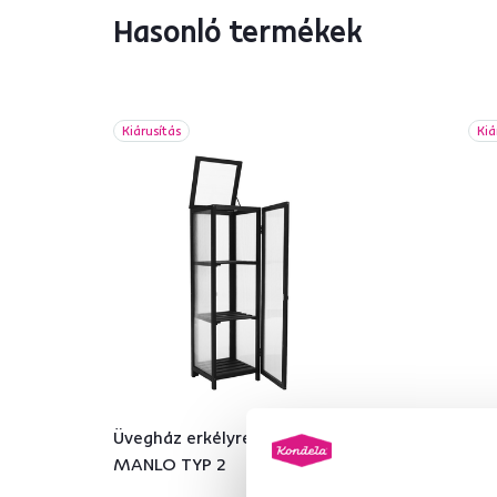
Hasonló termékek
Kiárusítás
Kiá
Üvegház erkélyre, fekete,
Üve
MANLO TYP 2
OR