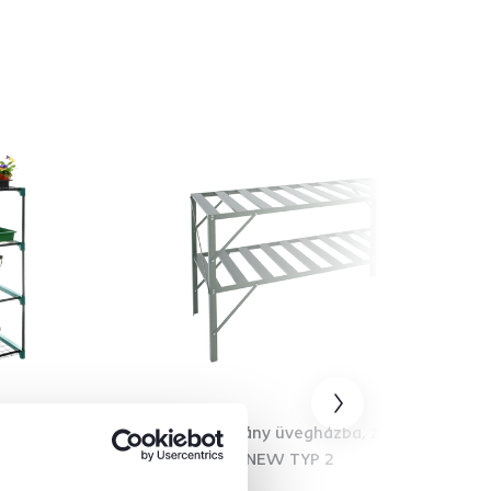
, zöld,
Polcállvány üvegházba, zöld,
DARZIN NEW TYP 2