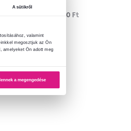
A sütikről
34 500 Ft
tosításához, valamint
einkkel megosztjuk az Ön
l, amelyeket Ön adott meg
dennek a megengedése