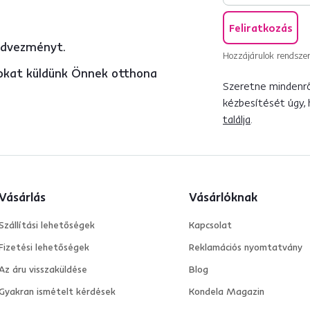
Feliratkozás
edvezményt.
Hozzájárulok rendszer
atokat küldünk Önnek otthona
Szeretne mindenről
kézbesítését úgy,
találja
.
Vásárlás
Vásárlóknak
Szállítási lehetőségek
Kapcsolat
Fizetési lehetőségek
Reklamációs nyomtatvány
Az áru visszaküldése
Blog
Gyakran ismételt kérdések
Kondela Magazin