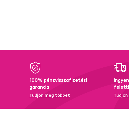
100% pénzvisszafizetési
Ingyen
garancia
felett
Tudjon meg többet
Tudjon