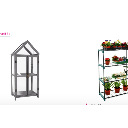
rusítás
5,0
1
gház erkélyre, szürke,
Polcállvány üvegházba
SIO
FORMAN