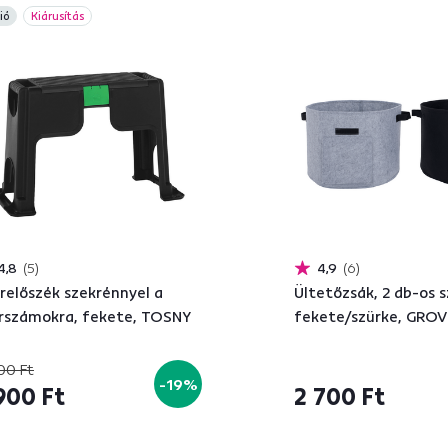
ió
Kiárusítás
4,8
5
4,9
6
relőszék szekrénnyel a
Ültetőzsák, 2 db-os s
rszámokra, fekete, TOSNY
fekete/szürke, GROV
00 Ft
-19%
900 Ft
2 700 Ft