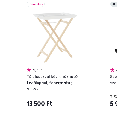
Kiárusítás
Akc
4,7
3
Tálalóasztal két kihúzható
Sze
fedőlappal, fehér/natúr,
sze
NORGE
7 3
13 500 Ft
5 