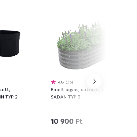
4,8
33
zett,
Emelt ágyás, antracit, acél,
IN TYP 2
SADAN TYP 3
10 900 Ft