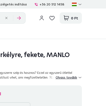
zélgetés indítása
+36 20 512 1458
0 Ft
rkélyre, fekete, MANLO
 egyszerre szép és hasznos? Ezzel az egyszerű ötlettel
tílust vihet, ami megfizethetetlen. ?Ezenkívül, ha szereti
Olvass tovább
és gyógynövények...
l