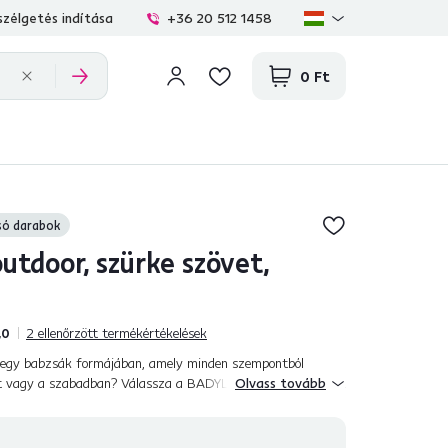
zélgetés indítása
+36 20 512 1458
0 Ft
só darabok
utdoor, szürke szövet,
,0
2
ellenőrzött termékértékelések
 egy babzsák formájában, amely minden szempontból
t vagy a szabadban? Válassza a BADYL babzsákot, ami egy
Olvass tovább
ó anyagból készült kinti ül...