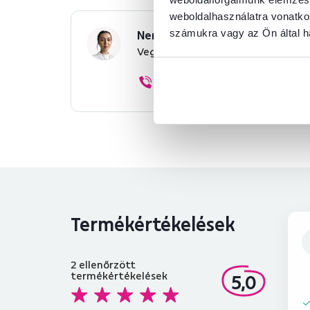
weboldalhasználatra vonatko
számukra vagy az Ön által ha
Nem találta meg a szükséges 
Vegye fel velünk a kapcsolatot, 
+36 20 512 1458
Termékértékelések
2
ellenőrzött
termékértékelések
5,0