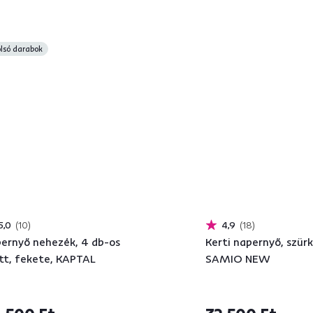
Kiárusítás
4,1
23
fújható babzsák/lazy bag,
Babzsák, krém / mint
d, LEBAG
RIUK