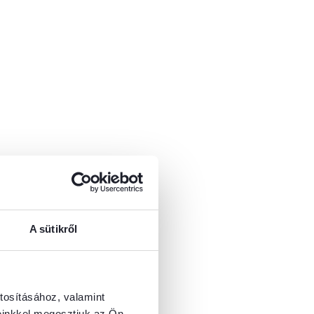
A sütikről
tosításához, valamint
einkkel megosztjuk az Ön