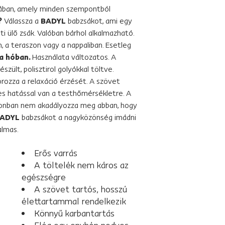
ában, amely minden szempontból
?
Válassza a
BADYL
babzsákot, ami egy
ti ülő zsák. Valóban bárhol alkalmazható.
n, a teraszon vagy a nappaliban. Esetleg
a hóban.
Használata változatos. A
zült, polisztirol golyókkal töltve.
rozza a relaxáció érzését. A szövet
es hatással van a testhőmérsékletre. A
azonban nem akadályozza meg abban, hogy
ADYL
babzsákot a nagyközönség imádni
almas.
Erős varrás
A töltelék nem káros az
egészségre
A szövet tartós, hosszú
élettartammal rendelkezik
Könnyű karbantartás