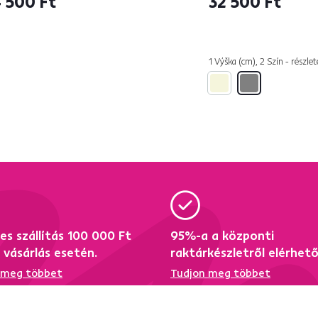
500 Ft
31 900 Ft
n - részletes
lsó darabok