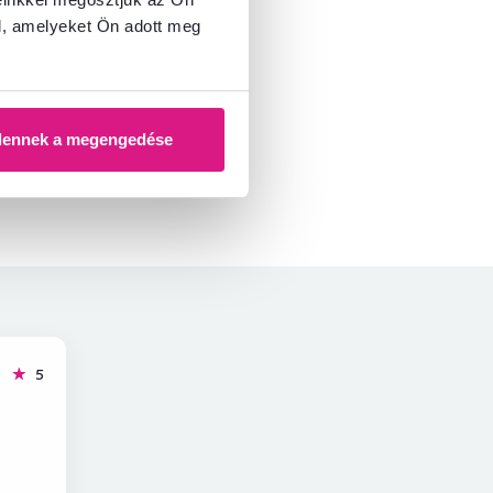
l, amelyeket Ön adott meg
dennek a megengedése
hviezdičiek
5