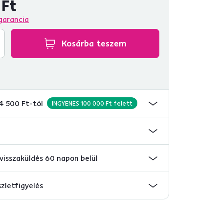
 Ft
garancia
Kosárba teszem
 4 500 Ft-tól
INGYENES 100 000 Ft felett
visszaküldés 60 napon belül
szletfigyelés