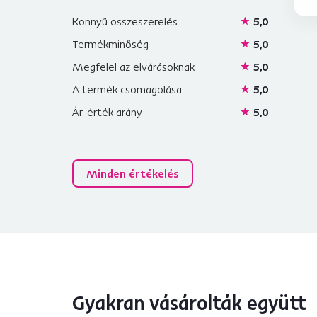
Könnyű összeszerelés
5,0
Termékminőség
5,0
Megfelel az elvárásoknak
5,0
A termék csomagolása
5,0
Ár-érték arány
5,0
Minden értékelés
Hasonló termékek