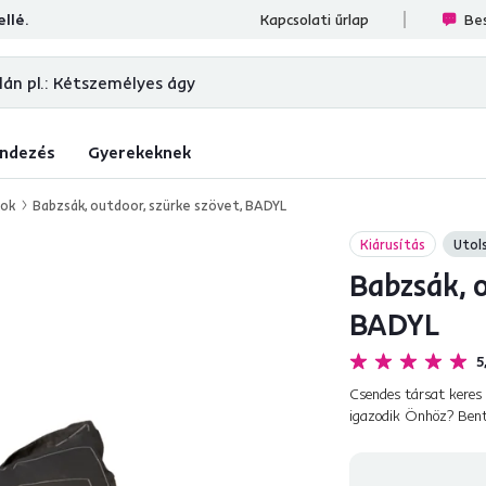
llé.
ések
Kapcsolati űrlap
Bes
ndezés
Gyerekeknek
kok
Babzsák, outdoor, szürke szövet, BADYL
Kiárusítás
Utol
Babzsák, o
BADYL
5
Csendes társat keres
igazodik Önhöz? Ben
kiváló minőségű vízáll