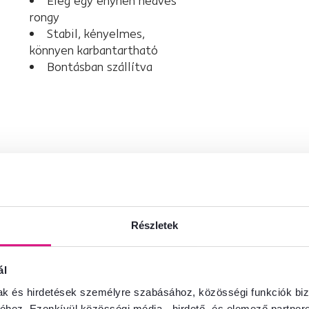
Elég egy enyhén nedves
rongy
Stabil, kényelmes,
könnyen karbantartható
Bontásban szállítva
Részletek
ál
mak és hirdetések személyre szabásához, közösségi funkciók biz
hez. Ezenkívül közösségi média-, hirdető- és elemező partner