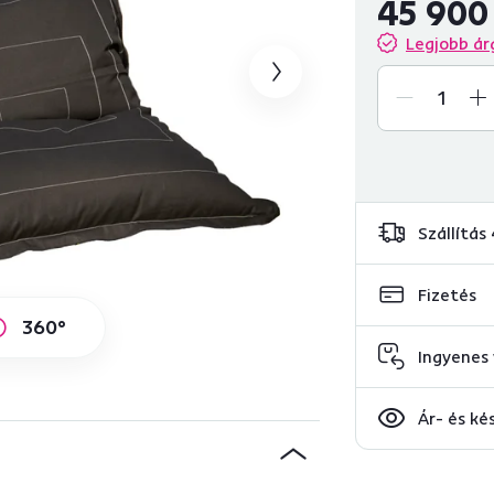
45 900
Legjobb ár
Szállítás
Fizetés
360°
Ingyenes 
Ár- és ké