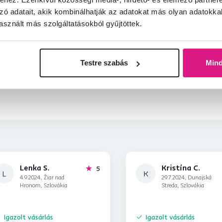
zó adatait, akik kombinálhatják az adatokat más olyan adatokka
sznált más szolgáltatásokból gyűjtöttek.
információkat?
és örömmel adunk tanácsot
Beszélgetés indítása
Testre szabás
Min
Lenka S.
Kristína C.
hviezdičiek
5
L
K
4.9.2024, Žiar nad
29.7.2024, Dunajská
Hronom, Szlovákia
Streda, Szlovákia
Igazolt vásárlás
Igazolt vásárlás