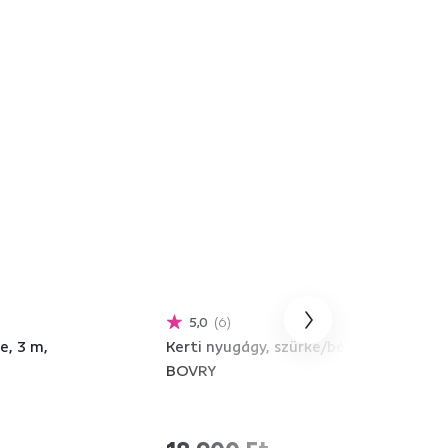
Kiárusítás
5,0
1
ás szövet,
Babzsák, lábtartóval,
szürkésbarna-TAUPE, FOLAN