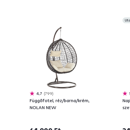
4,1
23
Felfújható babzsák/lazy bag,
Fel
kék, LEBAG
zöl