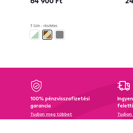
6 500 Ft
6 
4 Szín - részletes
4 Szí
Gyakran vásárolták együtt
Uto