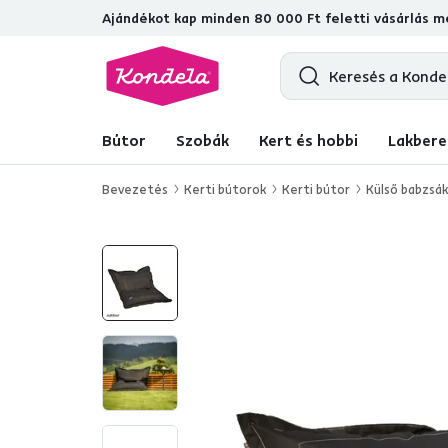
Ajándékot kap minden 80 000 Ft feletti vásárlás me
4,7
31 157
ellenőrzött termékértékel
Bútor
Szobák
Kert és hobbi
Lakbere
Bevezetés
Kerti bútorok
Kerti bútor
Külső babzsá