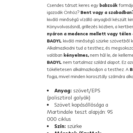
Csendes társat keres egy
babzsák
formáj
igazodik Önhöz?
Bent vagy a szabadban
kiváló minőségű vízálló anyagból készült kin
Könyvolvasásnál, grillezés közben, a kertbe
nyáron a medence mellett vagy télen 
BADYL
kiváló minőségű szürke szövetből kés
Alkalmazkodni tud a testhez, és megsokszo
valóban
kényelmes,
nem hűl le, de kellem
BADYL
nem tartalmaz szilárd alapot. Ez 
tökéletesen alkalmazkodjon a testhez. A
B
fogja, mivel minden korosztály számára alk
Anyag:
szövet/EPS
(polisztirol golyók)
Szövet kopásállósága a
Martindale teszt alapján: 95
000 ciklus
Szín:
szürke