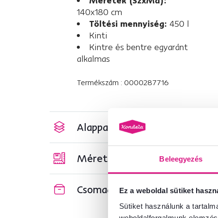
Méretek (SzxMa):
140x180 cm
Töltési mennyiség:
450 l
Kinti
Kintre és bentre egyaránt
alkalmas
Termékszám : 0000287716
Alapparaméterek
Méretek és specifikációk
Beleegyezés
Csomagolási információk
Ez a weboldal sütiket haszn
Sütiket használunk a tartal
weboldalforgalmunk elemzésé