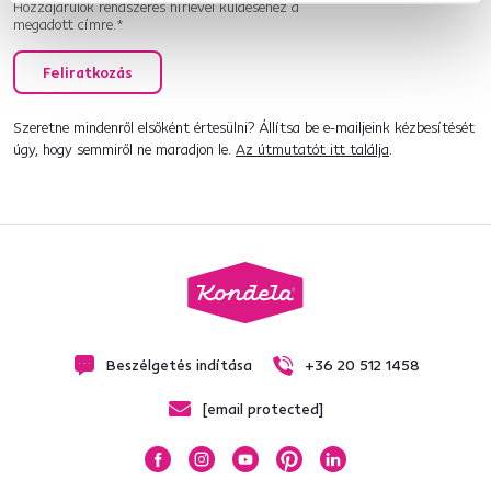
Hozzájárulok rendszeres hírlevél küldéséhez a
megadott címre.*
Feliratkozás
Szeretne mindenről elsőként értesülni? Állítsa be e-mailjeink kézbesítését
úgy, hogy semmiről ne maradjon le.
Az útmutatót itt találja
.
Beszélgetés indítása
+36 20 512 1458
[email protected]