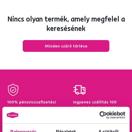
Nincs olyan termék, amely megfelel a
keresésének
Minden szűrő törlése
100% pénzvisszafizetési
Ingyenes szállítás 100
garancia
000 Ft feletti vásárlás
esetén.
Tudjon meg többet
Tudjon meg többet
Beleegyezés
Részletek
A sütikről