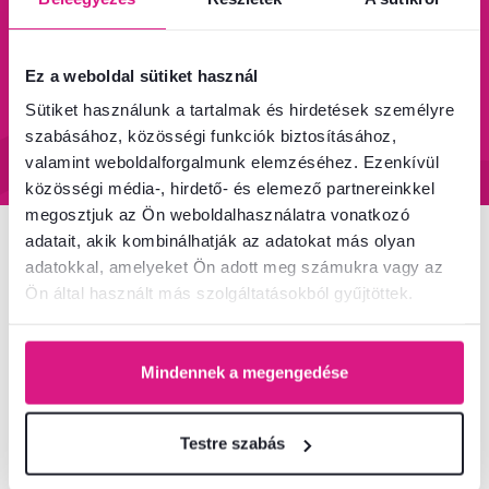
95%-a a központi
Garancia az áru
Ez a weboldal sütiket használ
raktárkészletről elérhető
visszatérítésére 60
Sütiket használunk a tartalmak és hirdetések személyre
napon belül
szabásához, közösségi funkciók biztosításához,
Tudjon meg többet
Tudjon meg többet
valamint weboldalforgalmunk elemzéséhez. Ezenkívül
közösségi média-, hirdető- és elemező partnereinkkel
megosztjuk az Ön weboldalhasználatra vonatkozó
adatait, akik kombinálhatják az adatokat más olyan
Hírlevél
adatokkal, amelyeket Ön adott meg számukra vagy az
Ön által használt más szolgáltatásokból gyűjtöttek.
Iratkozzon fel, és szerezzen
5 %
üdvözlő kedvezményt.
Ezen felül inspirációkat és kedvező ajánlatokat küldünk
Mindennek a megengedése
Önnek otthona berendezéséhez.
Testre szabás