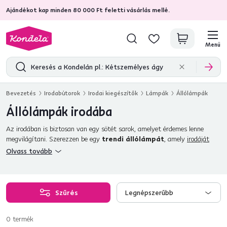
Ajándékot kap minden 80 000 Ft feletti vásárlás mellé.
4,7
31 157
ellenőrzött termékértékelések
Menü
Bevezetés
Irodabútorok
Irodai kiegészítők
Lámpák
Állólámpák
Állólámpák irodába
Az irodában is biztosan van egy sötét sarok, amelyet érdemes lenne
megvilágítani. Szerezzen be egy
trendi állólámpát
, amely
irodáját
energikus fénnyel tölti meg. Az állólámpák nagyszerűen
kiegészítik
a
Olvass tovább
központi mennyezeti világítást, elhelyezheti őket a
fotel
és
heverő
mellett, vagy a szoba egyik sötét sarkában. Az iroda mellett a nappaliban
vagy a tanulószobában is használhatók.
Szűrés
Legnépszerűbb
0
termék