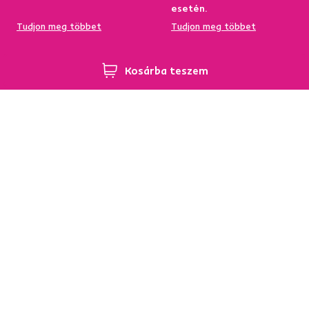
esetén.
Tudjon meg többet
Tudjon meg többet
Kosárba teszem
95%-a a központi
Garancia az áru
raktárkészletről elérhető
visszatérítésére 60
napon belül
Tudjon meg többet
Tudjon meg többet
Hírlevél
Iratkozzon fel, és szerezzen
5 %
üdvözlő kedvezményt.
Ezen felül inspirációkat és kedvező ajánlatokat küldünk
Önnek otthona berendezéséhez.