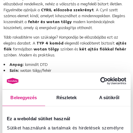
előszobával rendelkezik, nehéz a választás a megfelelő bútort illetően.
Figyelmébe ajánljuk a
CYRIL előszoba szekrényt
. A Cyril szett
számos elemet kínál, amelyet kihasználhat a mindennapokban. Elegáns
kiszerelését a
fehér és wotan tölgy
modern kombinációjának
köszönheti, amely új energiával gazdagítja otthonát.
Több rakodótérre van szüksége? Komponálja be előszobájába ezt az
elegáns darabot. A
TYP 4 komód
elegendő rakodóteret biztosít
ajtós
fiók
formájában
wotan tölgy
színben és
két ajtós fiókkal
fehér
színben. Modern és praktikus.
Anyag:
laminált DTD
Szín:
wotan tölgy/fehér
Méretei (SzéxMéxMa):
80x35x99 cm
Fiók
2 fiók
Fogantyúval
Beleegyezés
Részletek
A sütikről
Minőségi szlovák termék
Bontásban szállítva
Ez a weboldal sütiket használ
Termékszám : 0000262792
Sütiket használunk a tartalmak és hirdetések személyre