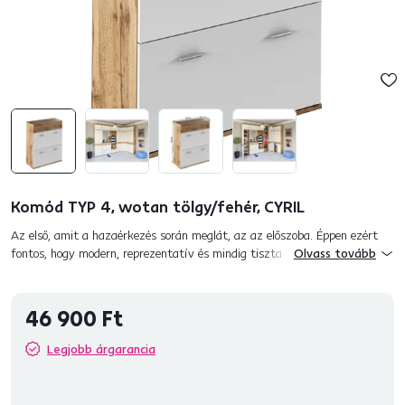
Komód TYP 4, wotan tölgy/fehér, CYRIL
Az első, amit a hazaérkezés során meglát, az az előszoba. Éppen ezért
fontos, hogy modern, reprezentatív és mindig tiszta érzést keltsen. Sőt,
Olvass tovább
az előszoba az első helyiség, amelyet vendégei meglát...
46 900 Ft
Legjobb árgarancia