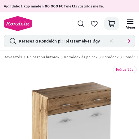
Ajándékot kap minden 80 000 Ft feletti vásárlás mellé.
4,7
31 285
ellenőrzött termékértékelések
Menü
Bevezetés
Hálószoba bútorok
Komódok és polcok
Komódok
Komód TY
Kiárusítás