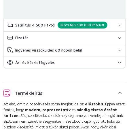
Szállítás 4 500 Ft-tól
INGYENES 100 000 Ft felett
Fizetés
Ingyenes visszaküldés 60 napon belül
Ár- és készletfigyelés
Termékleírás
Az első, amit a hazaérkezés során meglát, az az
előszoba
. Éppen ezért
fontos, hogy
modern, reprezentatív
és
mindig tiszta érzést
keltsen
. Sőt, az előszoba az első helyiség, amelyet vendégei meglátnak.
Biztosan nem szeretne szégyenkezni szétdobált cipői, gyűrött kabátjai,
piszkos kiegészítői miatt a tükör alatti polcon. Akár nagy, akár kicsi