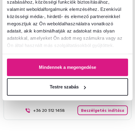
szabásához, közösségi funkciók biztosításához,
valamint weboldalforgalmunk elemzéséhez. Ezenkívül
Alapparaméterek
közösségi média-, hirdető- és elemező partnereinkkel
megosztjuk az Ön weboldalhasználatra vonatkozó
Méretek és specifikációk
adatait, akik kombinálhatják az adatokat más olyan
adatokkal, amelyeket Ön adott meg számukra vagy az
Ön által használt más szolgáltatásokból gyűjtöttek.
Csomagolási információk
Telepítési útmutató
Mindennek a megengedése
Testre szabás
Nem találta meg a szükséges információkat?
Vegye fel velünk a kapcsolatot, és örömmel adunk tanácsot
+36 20 512 1458
Beszélgetés indítása