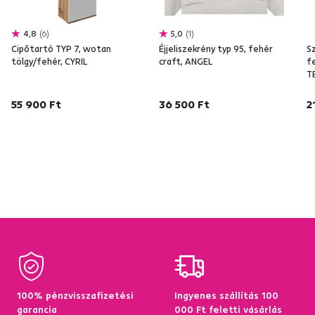
4,8
6
5,0
1
Cipőtartó TYP 7, wotan
Éjjeliszekrény typ 95, fehér
S
tölgy/fehér, CYRIL
craft, ANGEL
f
T
55 900 Ft
36 500 Ft
2
100% pénzvisszafizetési
Ingyenes szállítás 100
garancia
000 Ft feletti vásárlás