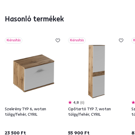
Hasonló termékek
Kiárusítás
Kiárusítás
K
4,8
6
Szekrény TYP 6, wotan
Cipőtartó TYP 7, wotan
S
tölgy/fehér, CYRIL
tölgy/fehér, CYRIL
tö
23 500 Ft
55 900 Ft
8