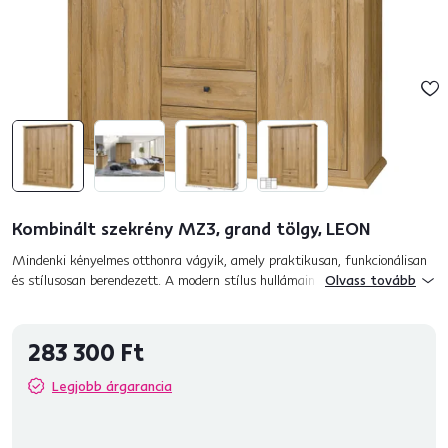
Kombinált szekrény MZ3, grand tölgy, LEON
Mindenki kényelmes otthonra vágyik, amely praktikusan, funkcionálisan
és stílusosan berendezett. A modern stílus hullámain érkezik a LEON
Olvass tovább
elemesbútor. Számos elemet kínál, amellyel berendezheti napp...
283 300 Ft
Legjobb árgarancia