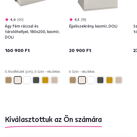
4,6
40
4,5
18
Ágy fém ráccsal és
Éjjeliszekrény, kasmír, DOLI
S
tárolóhellyel, 180x200, kasmír,
tö
DOLI
160 900 Ft
20 900 Ft
2
5 Alvófelület (cm), 6 Szín - részletes
6 Szín - részletes
Kiválasztottuk az Ön számára