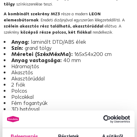
tölgy
színkiszerelése teszi.
A kombinált szekrény MZ3
része a modern
LEON
elemesbútornak
. Eredeti dizájnjával egyszerűen lélegzetelállító. A
szélein
akasztós rész található, akasztórúddal
ellátva. A
szekrény
középső része
polcos, két fiókkal
rendelkezik.
Anyag:
laminált DTD/ABS élek
Szín:
grand tölgy
Méretei (SzéxMéxMa):
165x54x200 cm
Anyag vastagsága:
40 mm
Háromajtós
Akasztós
Akasztórúddal
2 fiók
Polcos
Polcokkal
Fém fogantyúk
3D hatással
Elegáns
Provence stílus
Bontásban szállítva
Beleegyezés
Részletek
A sütikről