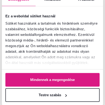
Termékszám : 0000264769
Ez a weboldal sütiket használ
Sütiket használunk a tartalmak és hirdetések személyre
Alapparaméterek
szabásához, közösségi funkciók biztosításához,
valamint weboldalforgalmunk elemzéséhez. Ezenkívül
Méretek és specifikációk
közösségi média-, hirdető- és elemező partnereinkkel
megosztjuk az Ön weboldalhasználatra vonatkozó
adatait, akik kombinálhatják az adatokat más olyan
Csomagolási információk
adatokkal, amelyeket Ön adott meg számukra vagy az
Ön által használt más szolgáltatásokból gyűjtöttek.
Nem találta meg a szükséges információkat?
Vegye fel velünk a kapcsolatot, és örömmel adunk tanácsot
Mindennek a megengedése
+36 20 512 1458
Beszélgetés indítása
Testre szabás