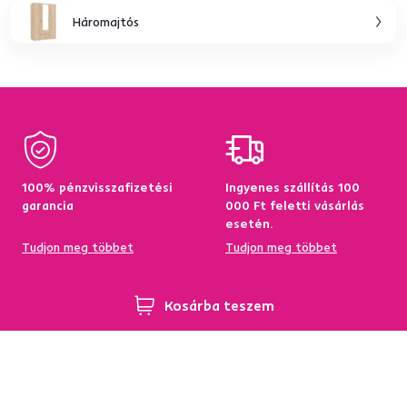
Háromajtós
100% pénzvisszafizetési
Ingyenes szállítás 100
garancia
000 Ft feletti vásárlás
esetén.
Tudjon meg többet
Tudjon meg többet
Kosárba teszem
95%-a a központi
Garancia az áru
raktárkészletről elérhető
visszatérítésére 60
napon belül
Tudjon meg többet
Tudjon meg többet