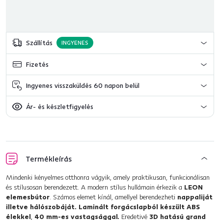
Szállítás
INGYENES
Fizetés
Ingyenes visszaküldés 60 napon belül
Ár- és készletfigyelés
Termékleírás
Mindenki kényelmes otthonra vágyik, amely praktikusan, funkcionálisan
és stílusosan berendezett. A modern stílus hullámain érkezik a
LEON
elemesbútor
. Számos elemet kínál, amellyel berendezheti
nappaliját
illetve hálószobáját.
Laminált forgácslapból készült ABS
élekkel
,
40 mm-es vastagsággal.
Eredetivé
3D hatású grand