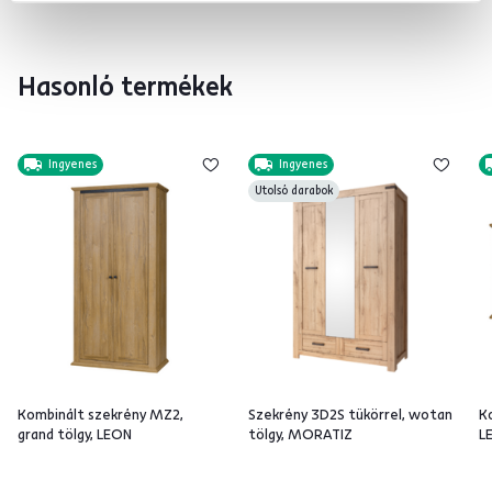
Hasonló termékek
Ingyenes
Ingyenes
Utolsó darabok
Kombinált szekrény MZ2,
Szekrény 3D2S tükörrel, wotan
K
grand tölgy, LEON
tölgy, MORATIZ
L