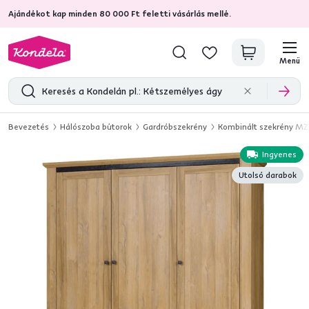
Ajándékot kap minden 80 000 Ft feletti vásárlás mellé.
4,7
31 285
ellenőrzött termékértékelések
Menü
Bevezetés
Hálószoba bútorok
Gardróbszekrény
Kombinált szekrény MZ3
Ingyenes
Utolsó darabok