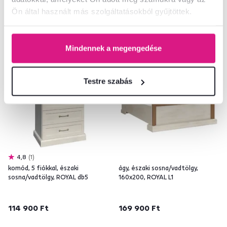
Ön által használt más szolgáltatásokból gyűjtöttek.
Ingyenes
Ingyenes
Mindennek a megengedése
Testre szabás
4,8
1
komód, 5 fiókkal, északi
ágy, északi sosna/vadtölgy,
sosna/vadtölgy, ROYAL db5
160x200, ROYAL L1
114 900 Ft
169 900 Ft