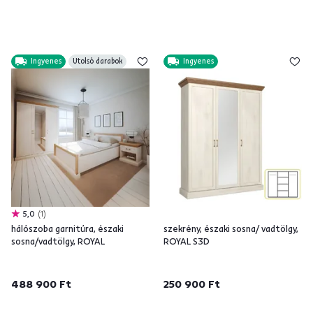
Ingyenes
Utolsó darabok
Ingyenes
5,0
1
hálószoba garnitúra, északi
szekrény, északi sosna/ vadtölgy,
sosna/vadtölgy, ROYAL
ROYAL S3D
488 900 Ft
250 900 Ft