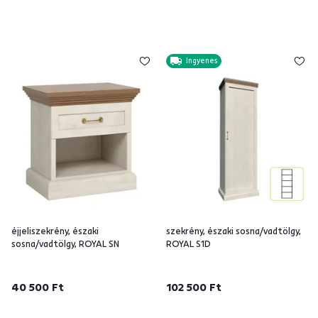
Ingyenes
éjjeliszekrény, északi
szekrény, északi sosna/vadtölgy,
sosna/vadtölgy, ROYAL SN
ROYAL S1D
40 500 Ft
102 500 Ft