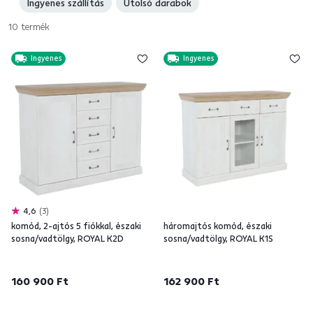
Ingyenes szállítás
Utolsó darabok
10
termék
Ingyenes
Ingyenes
4,6
3
komód, 2-ajtós 5 fiókkal, északi
háromajtós komód, északi
sosna/vadtölgy, ROYAL K2D
sosna/vadtölgy, ROYAL K1S
160 900 Ft
162 900 Ft