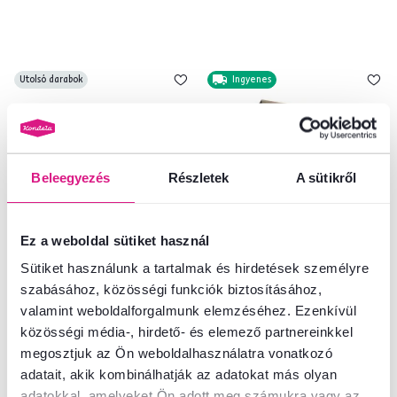
Utolsó darabok
Ingyenes
Beleegyezés
Részletek
A sütikről
Ez a weboldal sütiket használ
Sütiket használunk a tartalmak és hirdetések személyre
4,5
2
szabásához, közösségi funkciók biztosításához,
tükör, vadtölgy, ROYAL LS
szekrény, északi sosna/vadtölgy,
ROYAL S2D
valamint weboldalforgalmunk elemzéséhez. Ezenkívül
közösségi média-, hirdető- és elemező partnereinkkel
megosztjuk az Ön weboldalhasználatra vonatkozó
60 900 Ft
145 500 Ft
adatait, akik kombinálhatják az adatokat más olyan
adatokkal, amelyeket Ön adott meg számukra vagy az