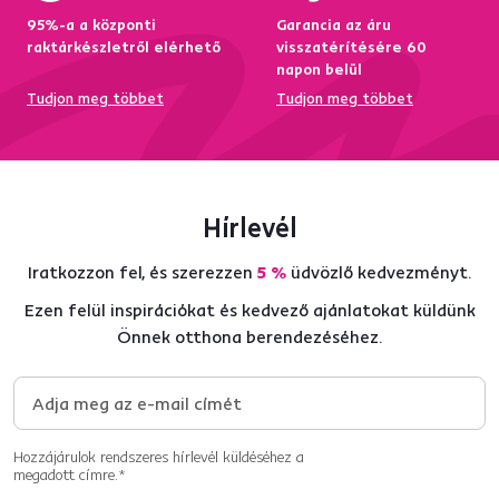
95%-a a központi
Garancia az áru
raktárkészletről elérhető
visszatérítésére 60
napon belül
Tudjon meg többet
Tudjon meg többet
Hírlevél
Iratkozzon fel, és szerezzen
5 %
üdvözlő kedvezményt.
Ezen felül inspirációkat és kedvező ajánlatokat küldünk
Önnek otthona berendezéséhez.
Hozzájárulok rendszeres hírlevél küldéséhez a
megadott címre.*