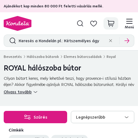
Ajándékot kap minden 80 000 Ft feletti vásárlás mellé.
4,7
31 157
ellenőrzött termékértékelések
Menü
Bevezetés
Hálószoba bútorok
Elemes bútorcsaládok
Royal
ROYAL hálószoba bútor
Olyan bútort keres, mely lehetővé teszi, hogy provence-i stílusú házban
éljen? Akkor figyelmébe ajánljuk ROYAL hálószoba bútorunkat. Királyi név
egy király bútornak!
Olvass tovább
Szűrés
Legnépszerűbb
Címkék