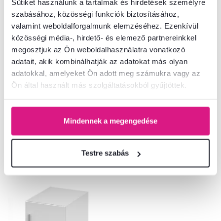
Sütiket használunk a tartalmak és hirdetések személyre
szabásához, közösségi funkciók biztosításához,
5,0
2
4,8
3
valamint weboldalforgalmunk elemzéséhez. Ezenkívül
Sarokszekrény, fehér, INVITA typ
Felsőszekrény szekrényhez,
közösségi média-, hirdető- és elemező partnereinkkel
3
fehér, INVITA TYP 8
megosztjuk az Ön weboldalhasználatra vonatkozó
adatait, akik kombinálhatják az adatokat más olyan
163 900 Ft
76 900 Ft
adatokkal, amelyeket Ön adott meg számukra vagy az
Ön által használt más szolgáltatásokból gyűjtöttek.
2 Szín - részletes
2 Szín - részletes
Mindennek a megengedése
Testre szabás
Akció