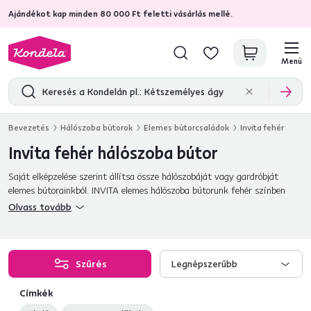
Ajándékot kap minden 80 000 Ft feletti vásárlás mellé.
4,7
31 333
ellenőrzött termékértékelések
Menü
Bevezetés
Hálószoba bútorok
Elemes bútorcsaládok
Invita fehér
Invita fehér hálószoba bútor
Saját elképzelése szerint állítsa össze hálószobáját vagy gardróbját
elemes bútorainkból. INVITA elemes hálószoba bútorunk fehér színben
elképesztő áron!
Olvass tovább
Szűrés
Legnépszerűbb
Címkék