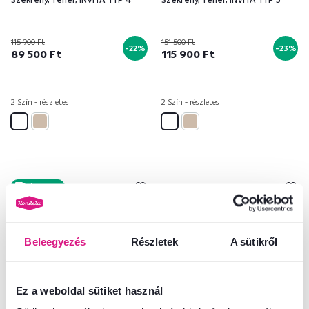
115 900 Ft
151 500 Ft
-22%
-23%
89 500 Ft
115 900 Ft
2 Szín - részletes
2 Szín - részletes
Ingyenes
Beleegyezés
Részletek
A sütikről
Ez a weboldal sütiket használ