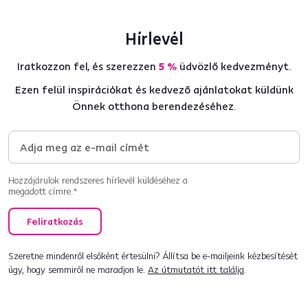
Hírlevél
Iratkozzon fel, és szerezzen
5 %
üdvözlő kedvezményt.
Ezen felül inspirációkat és kedvező ajánlatokat küldünk
Önnek otthona berendezéséhez.
Hozzájárulok rendszeres hírlevél küldéséhez a
megadott címre.*
Feliratkozás
Szeretne mindenről elsőként értesülni? Állítsa be e-mailjeink kézbesítését
úgy, hogy semmiről ne maradjon le.
Az útmutatót itt találja
.