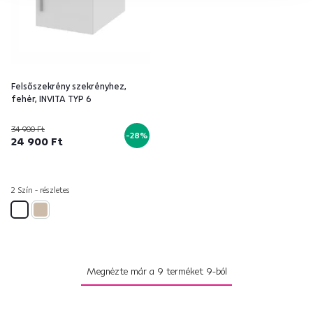
Felsőszekrény szekrényhez,
fehér, INVITA TYP 6
34 900 Ft
-28%
24 900 Ft
2 Szín - részletes
Megnézte már a
9
terméket
9
-ból