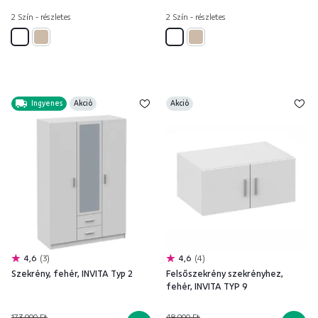
2 Szín - részletes
2 Szín - részletes
Ingyenes
Akció
Akció
4,6
3
4,6
4
Szekrény, fehér, INVITA Typ 2
Felsőszekrény szekrényhez,
fehér, INVITA TYP 9
173 900 Ft
48 900 Ft