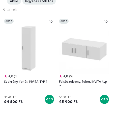
Akció
Ingyenes szállítás
9
termék
Akció
Akció
4,9
8
4,8
5
Szekrény, fehér, INVITA TYP 1
Felsőszekrény, fehér, INVITA typ
7
87 900 Ft
63 500 Ft
-26%
-27%
64 500 Ft
45 900 Ft