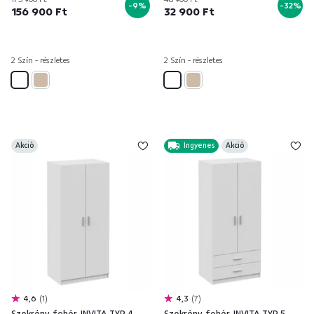
-9%
-32%
156 900 Ft
32 900 Ft
2 Szín - részletes
2 Szín - részletes
Akció
Ingyenes
Akció
4,6
1
4,3
7
Szekrény, fehér, INVITA TYP 4
Szekrény, fehér, INVITA TYP 5