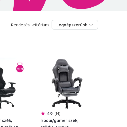
Rendezési kritérium
Legnépszerűbb
Legnépszerűbb
4,9
14
 szék,
Irodai/gamer szék,