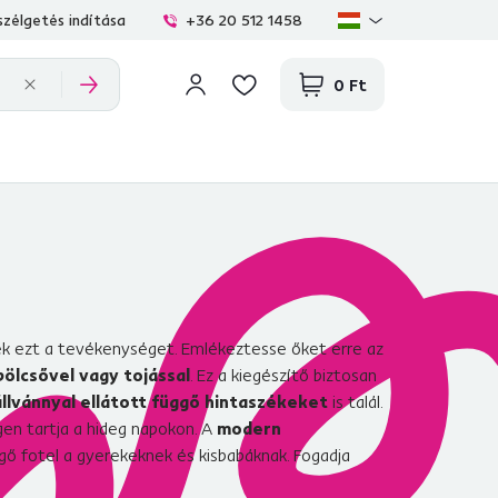
zélgetés indítása
+36 20 512 1458
0 Ft
ték ezt a tevékenységet. Emlékeztesse őket erre az
bölcsővel vagy tojással
. Ez a kiegészítő biztosan
állvánnyal ellátott függő hintaszékeket
is talál.
gen tartja a hideg napokon. A
modern
gő fotel a gyerekeknek és kisbabáknak. Fogadja