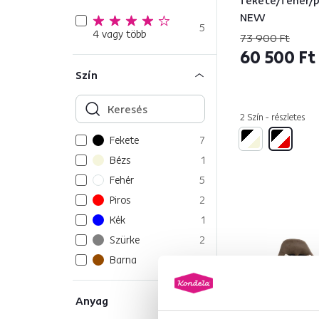
fekete/fehér/p
NEW
5
4 vagy több
73 900 Ft
60 500 Ft
Szín
2 Szín - részletes
Fekete
7
Bézs
1
Fehér
5
Piros
2
Kék
1
Szürke
2
Barna
1
Anyag
1