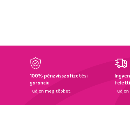
OZGE NEW
1
PAPIBAS
1
SALOP
1
ZODIA
1
Szélesség (cm)
ettől
eddig
100% pénzvisszafizetési
Ingyen
garancia
felett
Tudjon meg többet
Tudjon
Mélység (cm)
ettől
eddig