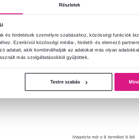
Részletek
ál
zék,
Irodai/gamer szék,
Irodai/gamer
mak és hirdetések személyre szabásához, közösségi funkciók biz
HOSPO
szürke/kék, ZODIA
fehér/fekete
hez. Ezenkívül közösségi média-, hirdető- és elemező partner
150 kg, PAP
zó adatait, akik kombinálhatják az adatokat más olyan adatokka
sznált más szolgáltatásokból gyűjtöttek.
41 900 Ft
66 900 
Testre szabás
Min
Megnézte már a
8
terméket
8
-ból