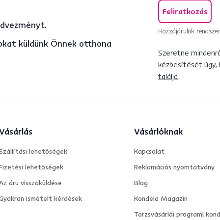
Feliratkozás
edvezményt.
Hozzájárulok rendszer
atokat küldünk Önnek otthona
Szeretne mindenről
kézbesítését úgy,
találja
.
Vásárlás
Vásárlóknak
Szállítási lehetőségek
Kapcsolat
Fizetési lehetőségek
Reklamációs nyomtatvány
Az áru visszaküldése
Blog
Gyakran ismételt kérdések
Kondela Magazin
Törzsvásárlói program| kond