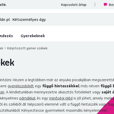
llé.
ések
Kapcsolati űrlap
Bes
ndezés
Gyerekeknek
ek
Kárpitozott gamer székek
ékek
e hintázni. Hiszen a legtöbben már az anyuka pocakjában megszeret
zsere
gyerekszobáját
egy
függő hintaszékkel
, más néven
függő 
ban
. A kínálatunkban mennyezetre akasztós foteleket vagy
saját 
ő kényelmes
párnákkal
, és egy
minőségi pléd
is jól jöhet, amely mele
l és székből áll. Népszerű elemmé vált a függő hintaszék vagy füg
lasztékunkból. Kényeztesse gyermekeit maximális kényelemmel.