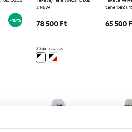
iros, OZGE
fekete/fehér/bézs, OZGE
fekete Velve
2 NEW
teherbírás 
-18%
78 500 Ft
65 500 
2 Szín - részletes