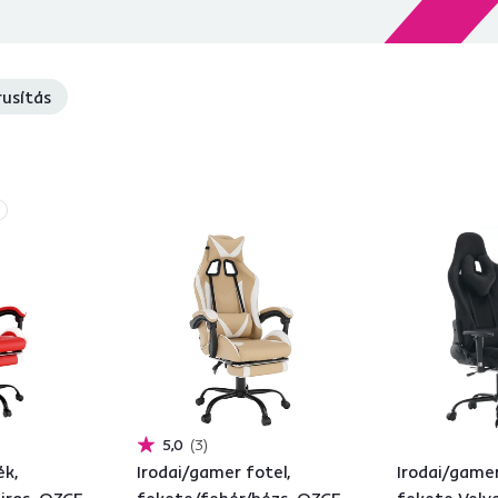
rusítás
5,0
3
ék,
Irodai/gamer fotel,
Irodai/gamer