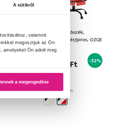
A sütikről
5,0
3
 szék,
Irodai/játszószék,
tosításához, valamint
, teherbírás
fekete/fehér/piros, OZGE
einkkel megosztjuk az Ön
IBAS
2 NEW
l, amelyeket Ön adott meg
89 900 Ft
-32%
Ft
60 500 Ft
dennek a megengedése
2 Szín - részletes