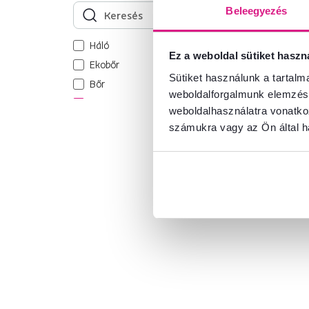
Beleegyezés
Háló
3
4,6
8
Ez a weboldal sütiket haszn
Ekobőr
10
Irodai/gamer s
Sütiket használunk a tartal
Bőr
1
barna/fehér, 
weboldalforgalmunk elemzésé
Szövet
weboldalhasználatra vonatko
Műanyag
14
számukra vagy az Ön által ha
41 900 Ft
Fa
1
Fém
3
Modell
HOSPO
1
LOPES
1
OZGE
2