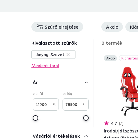
Szűrő elrejtése
Akció
Kiá
Kiválasztott szűrők
8
termék
Anyag:
Szövet
Akció
Kiárusítás
Mindent töröl
Ár
ettől
eddig
Ft
Ft
4,7
7
Irodai/játszósz
Vásárlói értékelések