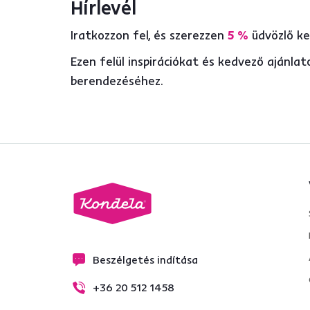
Hírlevél
Iratkozzon fel, és szerezzen
5 %
üdvözlő k
Magasság (cm)
Ezen felül inspirációkat és kedvező ajánl
ettől
eddig
berendezéséhez.
Funkciók
Állítható karfák
1
Hintázó
6
Állítható
7
Beszélgetés indítása
Fotel funkciója
+36 20 512 1458
Forgó
1