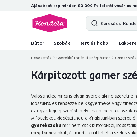
Ajándékot kap minden 80 000 Ft feletti vásárlás me
4,7
31 157
ellenőrzött termékértékel
Bútor
Szobák
Kert és hobbi
Lakbere
Bevezetés
Gyerekbútor és ifjúsági bútor
Gamer szék
Kárpitozott gamer sz
Valószínűleg nincs is olyan gyerek, aki ne szeretn
időszakra, és rendezze be kisgyermeke vagy tinéd
az egyik legnépszerűbb hely lesz minden
diákszobá
A foteleket kiegészítheti a kínálatunkban szerepl
gyerekszoba
már nem csak bútorokból, íróasztalbó
meg tanácsunkat, és merítsen ihletet a széles vá