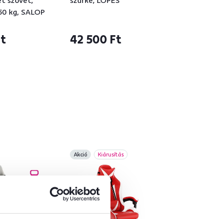
t szövet,
szürke, LOPES
150 kg, SALOP
Ft
42 500 Ft
Akció
Kiárusítás