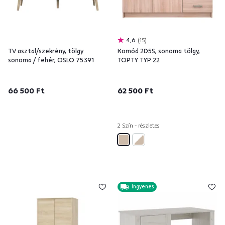
4,6
15
TV asztal/szekrény, tölgy
Komód 2D5S, sonoma tölgy,
sonoma / fehér, OSLO 75391
TOPTY TYP 22
66 500 Ft
62 500 Ft
2 Szín - részletes
Ingyenes