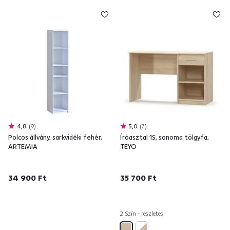
4,8
9
5,0
7
Polcos állvány, sarkvidéki fehér,
Íróasztal 1S, sonoma tölgyfa,
ARTEMIA
TEYO
34 900 Ft
35 700 Ft
2 Szín - részletes