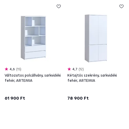
4,6
15
4,7
12
Változatos polcállvány, sarkvidéki
Kétajtós szekrény, sarkvidéki
fehér, ARTEMIA
fehér, ARTEMIA
61 900 Ft
78 900 Ft