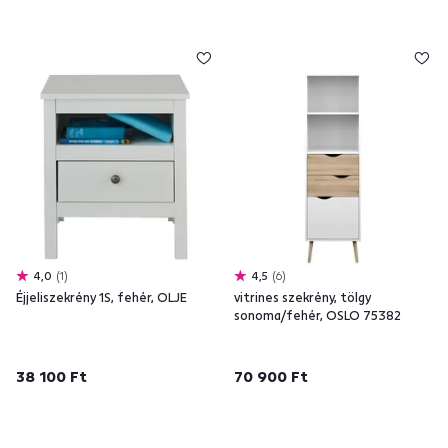
4,0
1
4,5
6
Éjjeliszekrény 1S, fehér, OLJE
vitrines szekrény, tölgy
sonoma/fehér, OSLO 75382
38 100 Ft
70 900 Ft