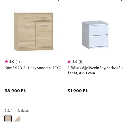
5,0
4
3,6
1
Komód 2D1S, tölgy sonoma, TEYO
2 fiókos éjjeliszekrény, sarkvidéki
fehér, ARTEMIA
38 900 Ft
31 900 Ft
2 Szín - részletes