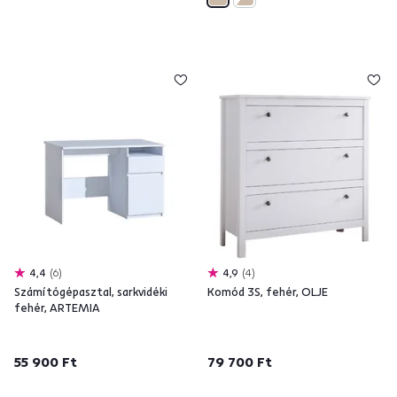
4,4
6
4,9
4
Számítógépasztal, sarkvidéki
Komód 3S, fehér, OLJE
fehér, ARTEMIA
55 900 Ft
79 700 Ft