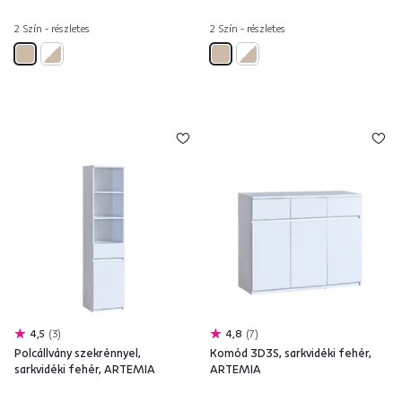
2 Szín - részletes
2 Szín - részletes
4,5
3
4,8
7
Polcállvány szekrénnyel,
Komód 3D3S, sarkvidéki fehér,
sarkvidéki fehér, ARTEMIA
ARTEMIA