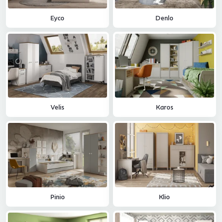
időtlen megoldásokból egy stílusos otthonhoz
. A
tanulószobába tervezett szekcionált bútorokon kívül praktikus
Eyco
Denlo
íróasztalokat
,
székeket
,
szőnyeget
vagy mindenféle kreatív
kiegészítőt
is kínálunk, amelyek tökéletessé teszik a szoba hangulatát.
Velis
Karos
Pinio
Klio