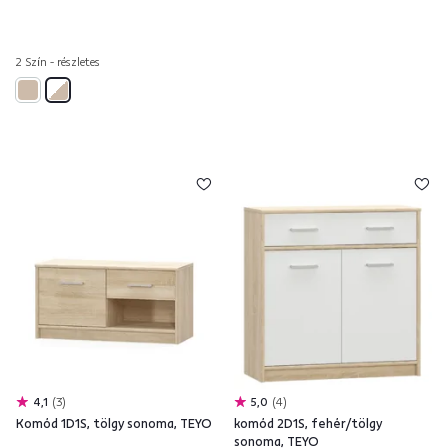
2 Szín - részletes
4,1
3
5,0
4
Komód 1D1S, tölgy sonoma, TEYO
komód 2D1S, fehér/tölgy
sonoma, TEYO