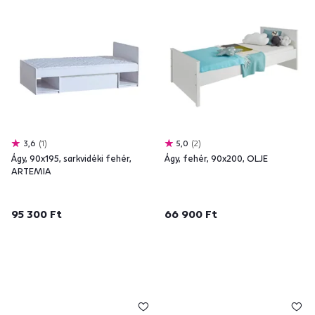
3,6
1
5,0
2
Ágy, 90x195, sarkvidéki fehér,
Ágy, fehér, 90x200, OLJE
ARTEMIA
95 300 Ft
66 900 Ft