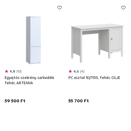
4,8
10
4,6
4
Egyajtós szekrény, sarkvidéki
PC asztal 1D/1155, fehér, OLJE
fehér, ARTEMIA
59 500 Ft
55 700 Ft