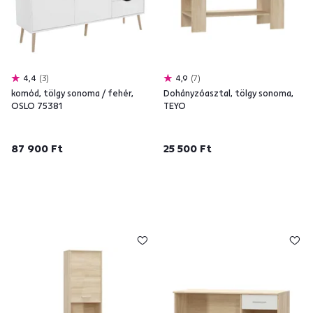
4,4
3
4,9
7
komód, tölgy sonoma / fehér,
Dohányzóasztal, tölgy sonoma,
OSLO 75381
TEYO
87 900 Ft
25 500 Ft