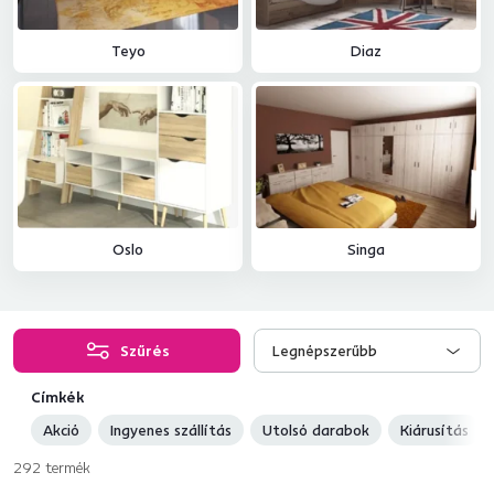
Teyo
Diaz
Oslo
Singa
Szűrés
Legnépszerűbb
Címkék
Akció
Ingyenes szállítás
Utolsó darabok
Kiárusítás
292
termék