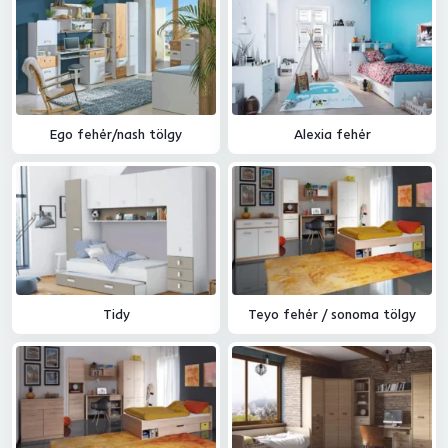
Ego fehér/nash tölgy
Alexia fehér
Tidy
Teyo fehér / sonoma tölgy