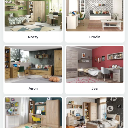
Norty
Erodin
Airon
Jesi