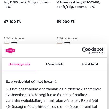
Ágy 1S/90, fehér/tölgy sonoma,
Vitrines szekrény 2D1W1S/80,
TEYO
fehér/tölgy sonoma, TEYO
67 100 Ft
59 000 Ft
2 Szín - részletes
2 Szín - részletes
Beleegyezés
Részletek
A sütikről
Ingyenes
Ez a weboldal sütiket használ
Sütiket használunk a tartalmak és hirdetések személyre
szabásához, közösségi funkciók biztosításához,
valamint weboldalforgalmunk elemzéséhez. Ezenkívül
közösségi média-, hirdető- és elemező partnereinkkel