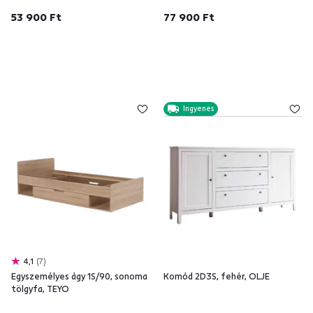
53 900 Ft
77 900 Ft
Ingyenes
4,1
7
Egyszemélyes ágy 1S/90, sonoma
Komód 2D3S, fehér, OLJE
tölgyfa, TEYO