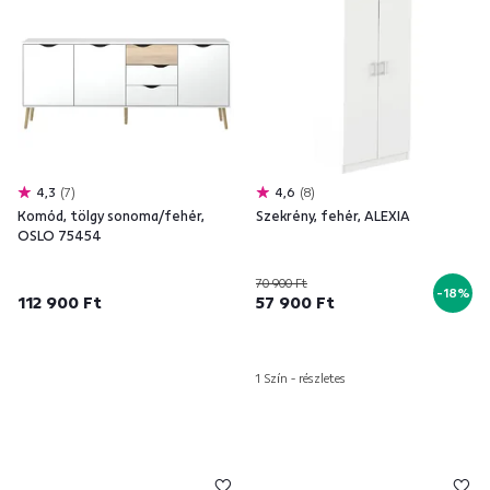
4,3
7
4,6
8
Komód, tölgy sonoma/fehér,
Szekrény, fehér, ALEXIA
OSLO 75454
70 900 Ft
-18%
112 900 Ft
57 900 Ft
1 Szín - részletes