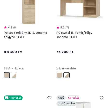
4,3
8
5,0
7
Polcos szekrény 2D1S, sonoma
PC asztal 1S, fehér/tölgy
tölgyfa, TEYO
sonoma, TEYO
48 300 Ft
35 700 Ft
2 Szín - részletes
2 Szín - részletes
Ingyenes
Akció
Kiárusítás
Utolsó darabok