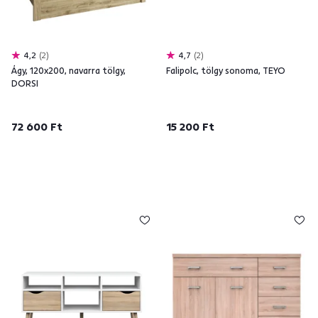
4,2
2
4,7
2
Ágy, 120x200, navarra tölgy,
Falipolc, tölgy sonoma, TEYO
DORSI
72 600 Ft
15 200 Ft