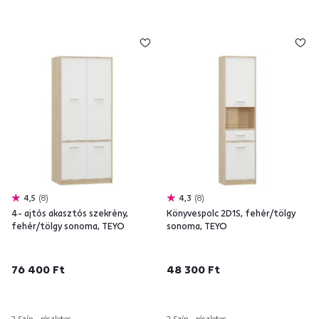
4,5
8
4,3
8
4- ajtós akasztós szekrény,
Könyvespolc 2D1S, fehér/tölgy
fehér/tölgy sonoma, TEYO
sonoma, TEYO
76 400 Ft
48 300 Ft
2 Szín - részletes
2 Szín - részletes