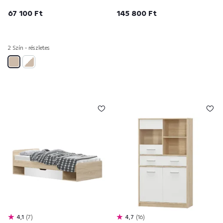
67 100 Ft
145 800 Ft
2 Szín - részletes
4,1
7
4,7
16