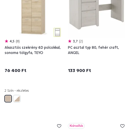
4,5
8
3,7
2
Akasztós szekrény 4D polcokkal,
PC asztal typ 80, fehér craft,
sonoma tölgyfa, TEYO
ANGEL
76 400 Ft
133 900 Ft
2 Szín - részletes
Kiárusítás