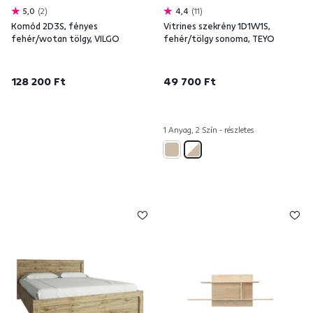
5,0
2
4,4
11
Komód 2D3S, fényes
Vitrines szekrény 1D1W1S,
fehér/wotan tölgy, VILGO
fehér/tölgy sonoma, TEYO
128 200 Ft
49 700 Ft
1 Anyag, 2 Szín - részletes