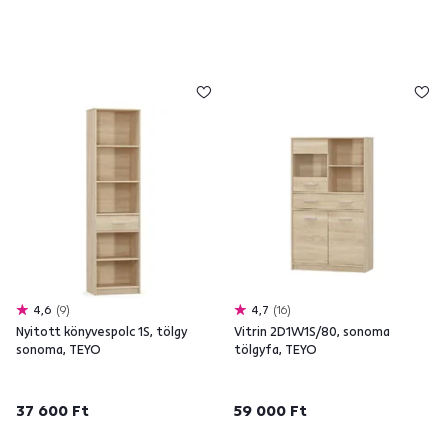
4,6
9
4,7
16
Nyitott könyvespolc 1S, tölgy
Vitrin 2D1W1S/80, sonoma
sonoma, TEYO
tölgyfa, TEYO
37 600 Ft
59 000 Ft