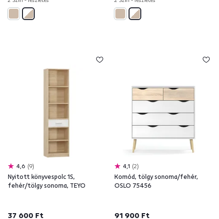
4,6
9
4,1
2
Nyitott könyvespolc 1S,
Komód, tölgy sonoma/fehér,
fehér/tölgy sonoma, TEYO
OSLO 75456
37 600 Ft
91 900 Ft