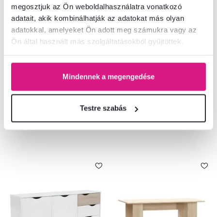
megosztjuk az Ön weboldalhasználatra vonatkozó
adatait, akik kombinálhatják az adatokat más olyan
4,5
4
adatokkal, amelyeket Ön adott meg számukra vagy az
Szekrény 2D2S, fehér, OLJE
komód 3D2S, fehér/tölgy
Ön által használt más szolgáltatásokból gyűjtöttek.
sonoma, TEYO
137 600 Ft
56 300 Ft
Mindennek a megengedése
2 Szín - részletes
Testre szabás