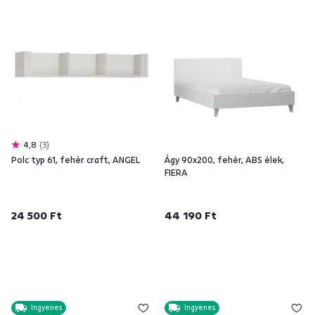
4,8
3
Polc typ 61, fehér craft, ANGEL
Ágy 90x200, fehér, ABS élek,
FIERA
24 500 Ft
44 190 Ft
Ingyenes
Ingyenes