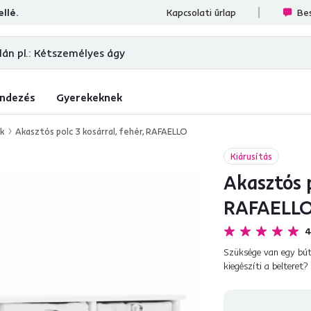
llé.
ések
Kapcsolati űrlap
Bes
ndezés
Gyerekeknek
ok
Akasztós polc 3 kosárral, fehér, RAFAELLO
Kiárusítás
Akasztós p
RAFAELL
4
Szüksége van egy búto
kiegészíti a beltere
ideális mindenféle tár