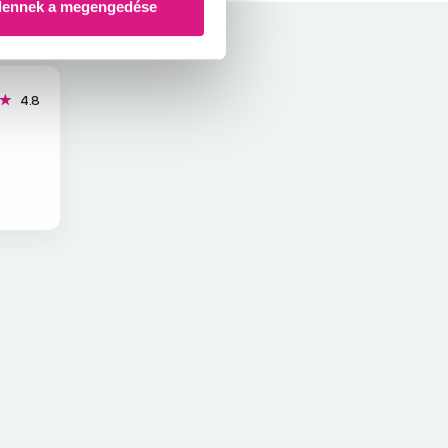
dennek a megengedése
csillag
4.8