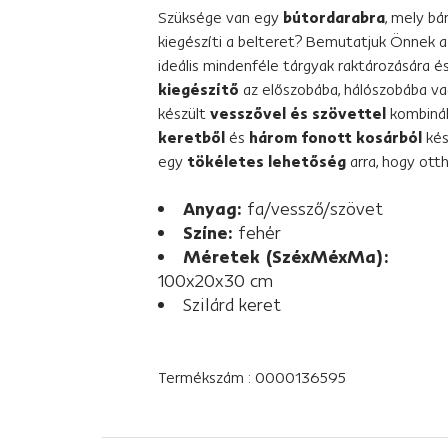
Szüksége van egy
bútordarabra
, mely bá
kiegészíti a belteret? Bemutatjuk Önnek 
ideális mindenféle tárgyak raktározására é
kiegészítő
az előszobába, hálószobába va
készült
vesszővel és szövettel
kombiná
keretből
és
három fonott kosárból
kés
egy
tökéletes lehetőség
arra, hogy ott
Anyag:
fa/vessző/szövet
Színe:
fehér
Méretek (SzéxMéxMa):
100x20x30 cm
Szilárd keret
Termékszám : 0000136595