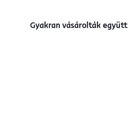
Gyakran vásárolták együtt
Újdonság
Új