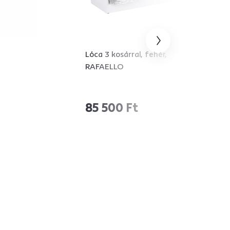
a
Lóca 3 kosárral, fehér,
RAFAELLO
85 500 Ft