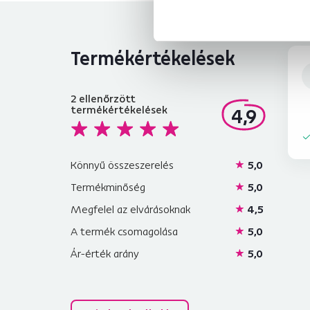
Termékértékelések
2
ellenőrzött
termékértékelések
4,9
Könnyű összeszerelés
5,0
Termékminőség
5,0
Megfelel az elvárásoknak
4,5
A termék csomagolása
5,0
Ár-érték arány
5,0