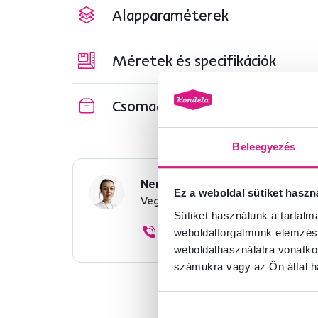
Alapparaméterek
Méretek és specifikációk
Csomagolási információk
Beleegyezés
Nem találta meg a szükséges 
Ez a weboldal sütiket haszn
Vegye fel velünk a kapcsolatot, 
Sütiket használunk a tartal
+36 20 512 1458
weboldalforgalmunk elemzésé
weboldalhasználatra vonatko
számukra vagy az Ön által ha