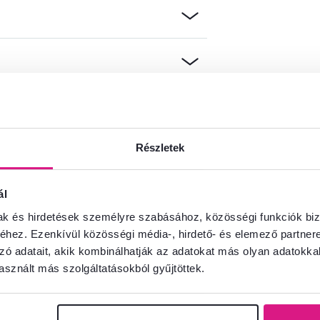
Részletek
információkat?
ál
és örömmel adunk tanácsot
mak és hirdetések személyre szabásához, közösségi funkciók biz
Beszélgetés indítása
hez. Ezenkívül közösségi média-, hirdető- és elemező partner
zó adatait, akik kombinálhatják az adatokat más olyan adatokka
sznált más szolgáltatásokból gyűjtöttek.