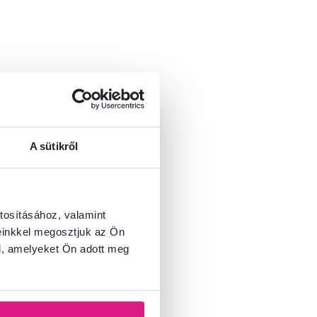
A sütikről
tosításához, valamint
einkkel megosztjuk az Ön
l, amelyeket Ön adott meg