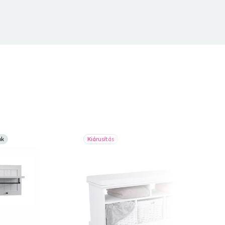
ok
Kiárusítás