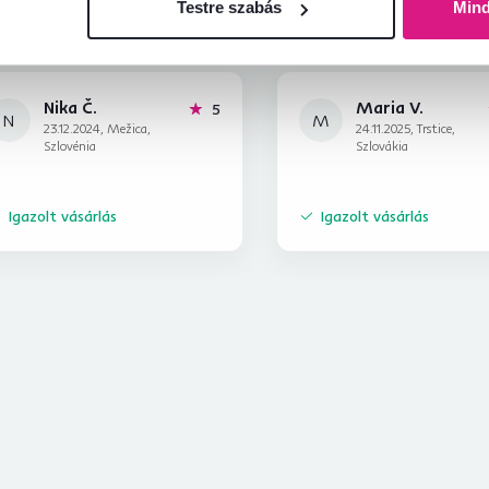
Testre szabás
Min
Nika Č.
Maria V.
hviezdičiek
5
N
M
23.12.2024, Mežica,
24.11.2025, Trstice,
Szlovénia
Szlovákia
Igazolt vásárlás
Igazolt vásárlás