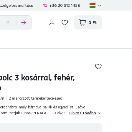
zélgetés indítása
+36 20 512 1458
0 Ft
olc 3 kosárral, fehér,
O
,9
2
ellenőrzött termékértékelések
rdarabra, mely bárhová beillik és egyedi stílusával
t? Bemutatjuk Önnek a RAFAELLO akasztós polcot, mely
Olvass tovább
gyak raktározására és...