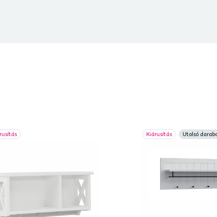
rusítás
Kiárusítás
Utolsó darab