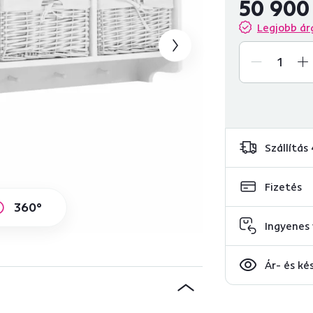
50 900
Legjobb ár
Szállítás
Fizetés
360°
Ingyenes 
Ár- és ké