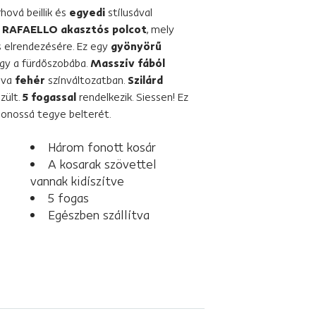
rhová beillik és
egyedi
stílusával
a
RAFAELLO akasztós polcot
, mely
s elrendezésére. Ez egy
gyönyörű
gy a fürdőszobába.
Masszív fából
lva
fehér
színváltozatban.
Szilárd
zült.
5 fogassal
rendelkezik. Siessen! Ez
honossá tegye belterét.
Három fonott kosár
A kosarak szövettel
vannak kidíszítve
5 fogas
Egészben szállítva