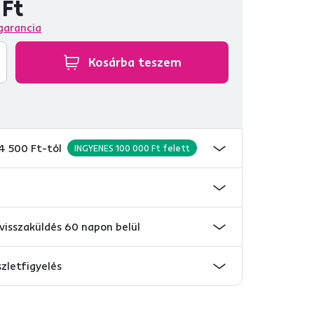
 Ft
garancia
Kosárba teszem
 4 500 Ft-tól
INGYENES 100 000 Ft felett
visszaküldés 60 napon belül
szletfigyelés