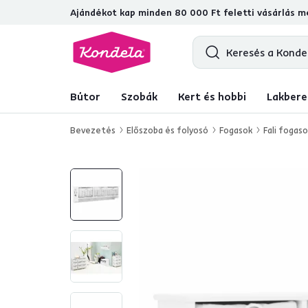
Ajándékot kap minden 80 000 Ft feletti vásárlás me
4,7
31 157
ellenőrzött termékértékel
Bútor
Szobák
Kert és hobbi
Lakbere
Bevezetés
Előszoba és folyosó
Fogasok
Fali fogas