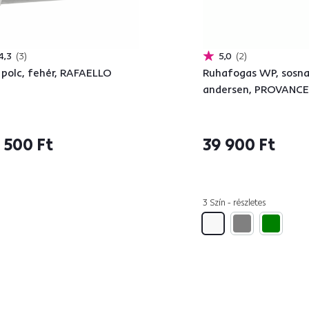
4,3
3
5,0
2
i polc, fehér, RAFAELLO
Ruhafogas WP, sosn
andersen, PROVANCE
 500 Ft
39 900 Ft
3 Szín - részletes