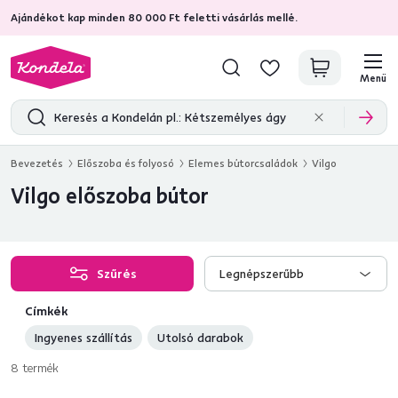
Ajándékot kap minden 80 000 Ft feletti vásárlás mellé.
4,7
31 211
ellenőrzött termékértékelések
Menü
Bevezetés
Előszoba és folyosó
Elemes bútorcsaládok
Vilgo
Vilgo előszoba bútor
Szűrés
Legnépszerűbb
Címkék
Ingyenes szállítás
Utolsó darabok
8
termék