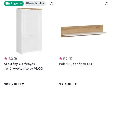
Ingyenes
Utolsó darabok
4,2
1
5,0
2
Szekrény 4D, fényes
Polc 100, fehér, VILGO
fehér/wotan tölgy, VILGO
162 700 Ft
13 700 Ft