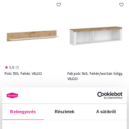
5,0
1
Polc 150, fehér, VILGO
Fali polc 160, fehér/wotan tölgy,
VILGO
16 700 Ft
39 100 Ft
Beleegyezés
Részletek
A sütikről