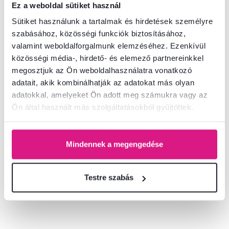
Ez a weboldal sütiket használ
Sütiket használunk a tartalmak és hirdetések személyre
szabásához, közösségi funkciók biztosításához,
valamint weboldalforgalmunk elemzéséhez. Ezenkívül
közösségi média-, hirdető- és elemező partnereinkkel
megosztjuk az Ön weboldalhasználatra vonatkozó
adatait, akik kombinálhatják az adatokat más olyan
adatokkal, amelyeket Ön adott meg számukra vagy az
Ön által használt más szolgáltatásokból gyűjtöttek.
Fogas panel 90, fehér/wotan
Cipősszekrény 1D, fehér/wotan
tölgy, VILGO
tölgy, VILGO
Mindennek a megengedése
41 100 Ft
55 600 Ft
Testre szabás