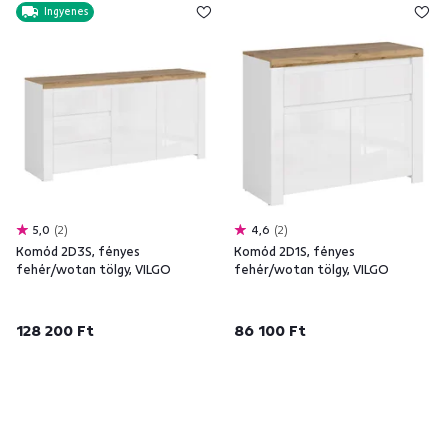
Ingyenes
5,0
2
4,6
2
Komód 2D3S, fényes
Komód 2D1S, fényes
fehér/wotan tölgy, VILGO
fehér/wotan tölgy, VILGO
128 200 Ft
86 100 Ft