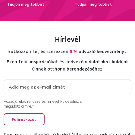
Tudjon meg többet
Tudjon meg többet
Hírlevél
Iratkozzon fel, és szerezzen
5 %
üdvözlő kedvezményt.
Ezen felül inspirációkat és kedvező ajánlatokat küldünk
Önnek otthona berendezéséhez.
Hozzájárulok rendszeres hírlevél küldéséhez a
megadott címre.*
Feliratkozás
Szeretne mindenről elsőként értesülni? Állítsa be e-mailjeink kézbesítését