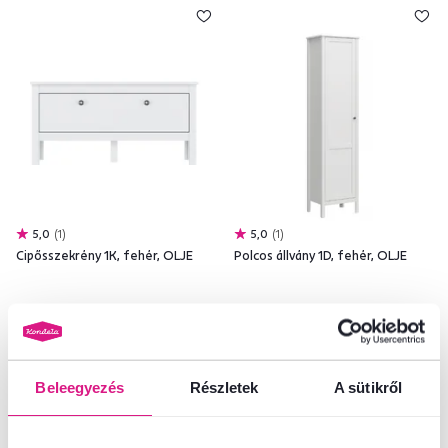
5,0
1
5,0
1
Cipősszekrény 1K, fehér, OLJE
Polcos állvány 1D, fehér, OLJE
41 700 Ft
96 000 Ft
Beleegyezés
Részletek
A sütikről