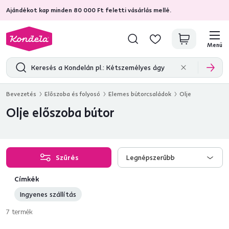
Ajándékot kap minden 80 000 Ft feletti vásárlás mellé.
4,7
31 285
ellenőrzött termékértékelések
Menü
Bevezetés
Előszoba és folyosó
Elemes bútorcsaládok
Olje
Olje előszoba bútor
Szűrés
Legnépszerűbb
Címkék
Ingyenes szállítás
7
termék