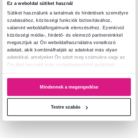
Ez a weboldal sütiket használ
Sütiket használunk a tartalmak és hirdetések személyre
szabásához, közösségi funkciók biztosításához,
valamint weboldalforgalmunk elemzéséhez. Ezenkívül
közösségi média-, hirdető- és elemező partnereinkkel
megosztjuk az Ön weboldalhasználatra vonatkozó
adatait, akik kombinálhatják az adatokat más olyan
adatokkal, amelyeket Ön adott meg számukra vagy az
Ön által használt más szolgáltatásokból gyűjtöttek.
5,0
1
Cipősszekrény 3K, fehér, OLJE
Mindennek a megengedése
68 000 Ft
Testre szabás