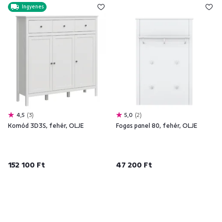
Ingyenes
4,5
3
5,0
2
Komód 3D3S, fehér, OLJE
Fogas panel 80, fehér, OLJE
152 100 Ft
47 200 Ft