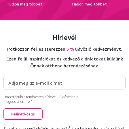
Tudjon meg többet
Tudjon meg többet
Hírlevél
Iratkozzon fel, és szerezzen
5 %
üdvözlő kedvezményt.
Ezen felül inspirációkat és kedvező ajánlatokat küldünk
Önnek otthona berendezéséhez.
Hozzájárulok rendszeres hírlevél küldéséhez a
megadott címre.*
Feliratkozás
Szeretne mindenről elsőként értesülni? Állítsa be e-mailjeink kézbesítését