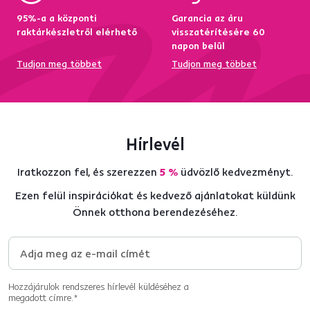
95%-a a központi
Garancia az áru
raktárkészletről elérhető
visszatérítésére 60
napon belül
Tudjon meg többet
Tudjon meg többet
Hírlevél
Iratkozzon fel, és szerezzen
5 %
üdvözlő kedvezményt.
Ezen felül inspirációkat és kedvező ajánlatokat küldünk
Önnek otthona berendezéséhez.
Hozzájárulok rendszeres hírlevél küldéséhez a
megadott címre.*