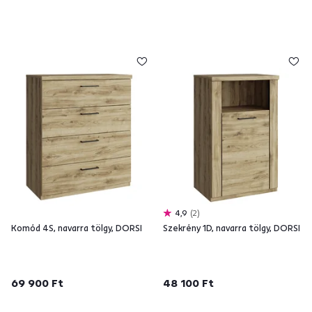
4,9
2
Komód 4S, navarra tölgy, DORSI
Szekrény 1D, navarra tölgy, DORSI
69 900 Ft
48 100 Ft