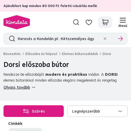
Ajándékot kap minden 80 000 Ft feletti vásárlás mellé.
4,7
31 211
ellenőrzött termékértékelések
Menü
Bevezetés
Előszoba és folyosó
Elemes bútorcsaládok
Dorsi
Dorsi előszoba bútor
Rendezze be előszobáját
modern és praktikus
módon. A
DORSI
elemes bútorokkal minden előszoba elegáns megjelenést és rengeteg
tárolóhelyet
kap a kabátok és cipők számára. A DORSI laminált
Olvass tovább
forgácslapból készül, a bútortest MDF-ből. A DORSI bútorkészlet
navarra tölgy színben pompázik, fekete műanyag fogantyúkkal
kombinálva. A készletben talál 4 típusú
cipősszekrényt
, 4 féle
komódot
,
2
fogas panelt
, 2
tükröt
és egyajtós szekrényt. Hálószobába, nappaliba,
Szűrés
Legnépszerűbb
étkezőbe, gyerekszobába és irodába is kínálunk DORSI szektor
bútorokat.
Címkék