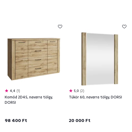
4,4
1
5,0
2
Komód 2D4S, navarra tölgy,
Tükör 60, navarra tölgy, DORSI
DORSI
98 400 Ft
20 000 Ft