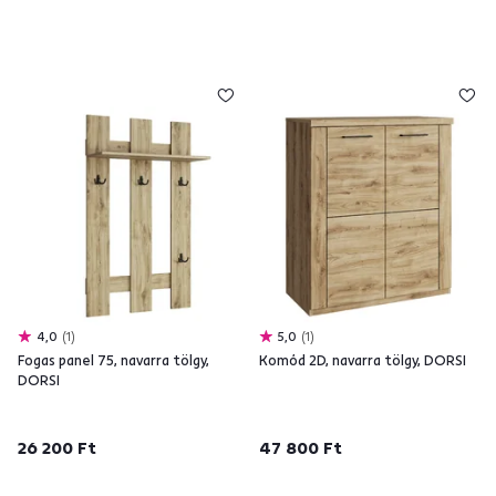
4,0
1
5,0
1
Fogas panel 75, navarra tölgy,
Komód 2D, navarra tölgy, DORSI
DORSI
26 200 Ft
47 800 Ft