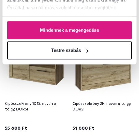
adatokkal, amelyeket Ön adott meg számukra vagy az
Ön által használt más szolgáltatásokból gyűjtöttek.
Utolsó darabok
Mindennek a megengedése
Testre szabás
Cipősszekrény 1D1S, navarra
Cipősszekrény 2K, navarra tölgy,
tölgy, DORSI
DORSI
55 600 Ft
51 000 Ft