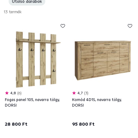
Utolsó darabok
13
termék
4,8
6
4,7
3
Fogas panel 105, navarra tölgy,
Komód 4D1S, navarra tölgy,
DORSI
DORSI
28 800 Ft
95 800 Ft