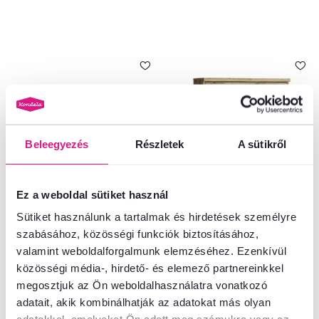
Beleegyezés
Részletek
A sütikről
Ez a weboldal sütiket használ
Sütiket használunk a tartalmak és hirdetések személyre
4,0
1
szabásához, közösségi funkciók biztosításához,
Cipősszekrény 2D, navarra tölgy,
Cipősszekrény 3K, navarra tölgy,
DORSI
DORSI
valamint weboldalforgalmunk elemzéséhez. Ezenkívül
közösségi média-, hirdető- és elemező partnereinkkel
megosztjuk az Ön weboldalhasználatra vonatkozó
51 700 Ft
66 100 Ft
adatait, akik kombinálhatják az adatokat más olyan