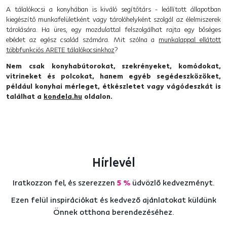
A tálalókocsi a konyhában is kiváló segítőtárs - leállított állapotban
kiegészítő munkafelületként vagy tárolóhelyként szolgál az élelmiszerek
tárolására. Ha üres, egy mozdulattal felszolgálhat rajta egy bőséges
ebédet az egész család számára. Mit szólna a
munkalappal ellátott
többfunkciós ARETE tálalókocsinkhoz
?
Nem csak konyhabútorokat, szekrényeket, komódokat,
vitrineket és polcokat, hanem egyéb segédeszközöket,
például konyhai mérleget, étkészletet vagy vágódeszkát is
találhat a
kondela.hu
oldalon.
Hírlevél
Iratkozzon fel, és szerezzen
5 %
üdvözlő kedvezményt.
Ezen felül inspirációkat és kedvező ajánlatokat küldünk
Önnek otthona berendezéséhez.