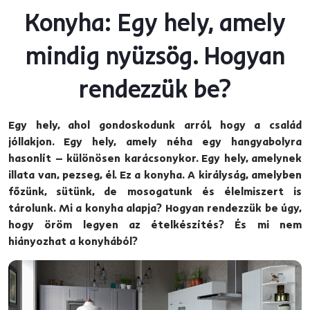
Konyha: Egy hely, amely
mindig nyüzsög. Hogyan
rendezzük be?
Egy hely, ahol gondoskodunk arról, hogy a család
jóllakjon. Egy hely, amely néha egy hangyabolyra
hasonlít – különösen karácsonykor. Egy hely, amelynek
illata van, pezseg, él. Ez a konyha. A királyság, amelyben
főzünk, sütünk, de mosogatunk és élelmiszert is
tárolunk. Mi a konyha alapja? Hogyan rendezzük be úgy,
hogy öröm legyen az ételkészítés? És mi nem
hiányozhat a konyhából?