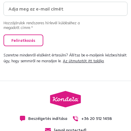
Hozzájárulok rendszeres hírlevél küldéséhez a
megadott címre.*
Feliratkozás
Szeretne mindenről elsőként értesülni? Állítsa be e-mailjeink kézbesítését
úgy, hogy semmiről ne maradjon le.
Az útmutatót itt találja
.
Beszélgetés indítása
+36 20 512 1458
[email protected]