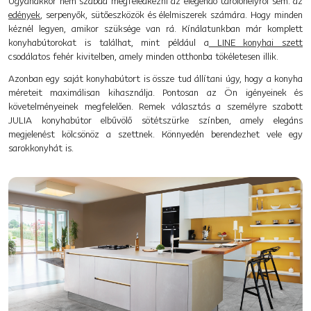
Ugyanakkor nem szabad megfeledkezni az elegendő tárolóhelyről sem: az
edények
, serpenyők, sütőeszközök és élelmiszerek számára. Hogy minden
kéznél legyen, amikor szüksége van rá. Kínálatunkban már komplett
konyhabútorokat is találhat, mint például a
LINE konyhai szett
csodálatos fehér kivitelben, amely minden otthonba tökéletesen illik.
Azonban egy saját konyhabútort is össze tud állítani úgy, hogy a konyha
méreteit maximálisan kihasználja. Pontosan az Ön igényeinek és
követelményeinek megfelelően. Remek választás a személyre szabott
JULIA konyhabútor elbűvölő sötétszürke színben, amely elegáns
megjelenést kölcsönöz a szettnek. Könnyedén berendezhet vele egy
sarokkonyhát is.