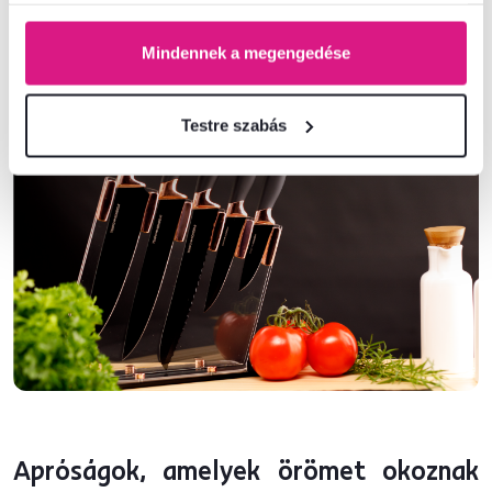
vizuálisan megnagyítani egy kisebb konyhát. Ezen kívül friss
fűszernövényeket is termeszthet rajta.
Mindennek a megengedése
Testre szabás
Apróságok, amelyek örömet okoznak