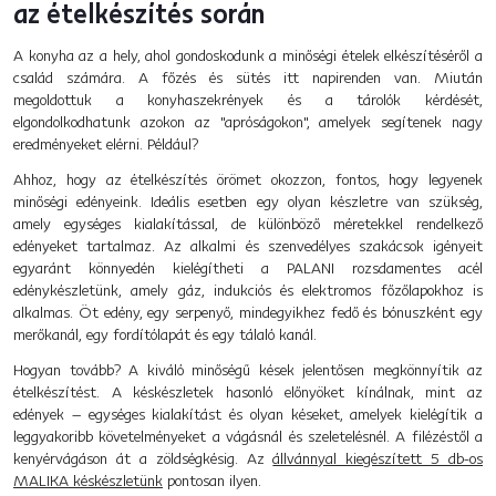
az ételkészítés során
A konyha az a hely, ahol gondoskodunk a minőségi ételek elkészítéséről a
család számára. A főzés és sütés itt napirenden van. Miután
megoldottuk a konyhaszekrények és a tárolók kérdését,
elgondolkodhatunk azokon az "apróságokon", amelyek segítenek nagy
eredményeket elérni. Például?
Ahhoz, hogy az ételkészítés örömet okozzon, fontos, hogy legyenek
minőségi edényeink. Ideális esetben egy olyan készletre van szükség,
amely egységes kialakítással, de különböző méretekkel rendelkező
edényeket tartalmaz. Az alkalmi és szenvedélyes szakácsok igényeit
egyaránt könnyedén kielégítheti a PALANI rozsdamentes acél
edénykészletünk, amely gáz, indukciós és elektromos főzőlapokhoz is
alkalmas. Öt edény, egy serpenyő, mindegyikhez fedő és bónuszként egy
merőkanál, egy fordítólapát és egy tálaló kanál.
Hogyan tovább? A kiváló minőségű kések jelentősen megkönnyítik az
ételkészítést. A késkészletek hasonló előnyöket kínálnak, mint az
edények – egységes kialakítást és olyan késeket, amelyek kielégítik a
leggyakoribb követelményeket a vágásnál és szeletelésnél. A filézéstől a
kenyérvágáson át a zöldségkésig. Az
állvánnyal kiegészített 5 db-os
MALIKA késkészletünk
pontosan ilyen.