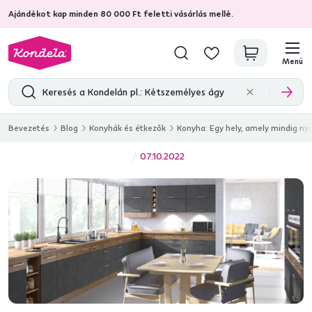
Ajándékot kap minden 80 000 Ft feletti vásárlás mellé.
4,7
31 285
ellenőrzött termékértékelések
Menü
Bevezetés
Blog
Konyhák és étkezők
Konyha: Egy hely, amely mindig n
07.10.2022