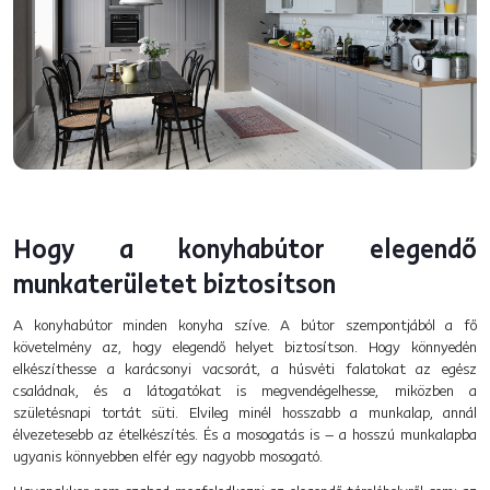
Hogy a konyhabútor elegendő
munkaterületet biztosítson
A konyhabútor minden konyha szíve. A bútor szempontjából a fő
követelmény az, hogy elegendő helyet biztosítson. Hogy könnyedén
elkészíthesse a karácsonyi vacsorát, a húsvéti falatokat az egész
családnak, és a látogatókat is megvendégelhesse, miközben a
születésnapi tortát süti. Elvileg minél hosszabb a munkalap, annál
élvezetesebb az ételkészítés. És a mosogatás is – a hosszú munkalapba
ugyanis könnyebben elfér egy nagyobb mosogató.