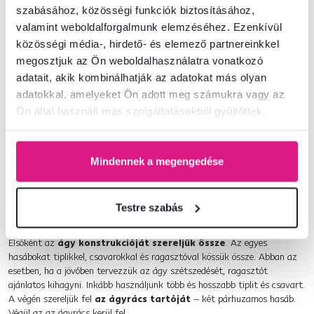
szabásához, közösségi funkciók biztosításához,
- 110x4,4x 4,4 (4x)
valamint weboldalforgalmunk elemzéséhez. Ezenkívül
tető:
közösségi média-, hirdető- és elemező partnereinkkel
- 140x4,4x4x4 (3x)
megosztjuk az Ön weboldalhasználatra vonatkozó
adatait, akik kombinálhatják az adatokat más olyan
- 70x4,4x4,4 (2x)
adatokkal, amelyeket Ön adott meg számukra vagy az
- 55,72x4,4x4,4, 45 fokban levágott végekkel (4x)
Ön által használt más szolgáltatásokból gyűjtöttek.
az ágy alja
- 140x7,4x4,4 (2x)
- 70x7,4x4,4 (2x)
Mindennek a megengedése
ágyrács
- 140x4,4x4,4 (2x)
Testre szabás
- körül-belül 69,5x2x4,4 (12-16x)
Elsőként az
ágy konstrukcióját szereljük össze
. Az egyes
hasábokat tiplikkel, csavarokkal és ragasztóval kössük össze. Abban az
esetben, ha a jövőben tervezzük az ágy szétszedését, ragasztót
ajánlatos kihagyni. Inkább használjunk több és hosszabb tiplit és csavart.
A végén szereljük fel
az ágyrács tartóját
– két párhuzamos hasáb.
Végül az az ágyrács kerül fel.