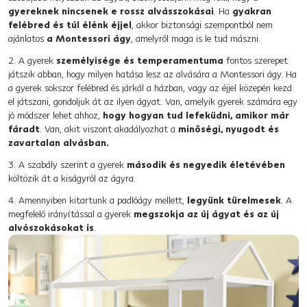
gyereknek nincsenek e rossz alvásszokásai
. Ha
gyakran
felébred és túl élénk éjjel
, akkor biztonsági szempontból nem
ajánlatos
a Montessori ágy
, amelyről maga is le tud mászni.
2. A gyerek
személyisége és temperamentuma
fontos szerepet
játszik abban, hogy milyen hatása lesz az alvására a Montessori ágy. Ha
a gyerek sokszor felébred és járkál a házban, vagy az éjjel közepén kezd
el játszani, gondoljuk át az ilyen ágyat. Van, amelyik gyerek számára egy
jó módszer lehet ahhoz,
hogy hogyan tud lefeküdni, amikor már
fáradt
. Van, akit viszont akadályozhat a
minőségi, nyugodt és
zavartalan alvásban.
3. A szabály szerint a gyerek
második és negyedik életévében
költözik át a kiságyról az ágyra.
4. Amennyiben kitartunk a padlóágy mellett,
legyünk türelmesek
. A
megfelelő irányítással a gyerek
megszokja az új ágyat és az új
alvószokásokat is
.