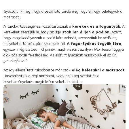
Győződjünk meg, hogy a betolható tároló elég nagy e, hogy beletegyük
a
matracot
.
A tárolók többségéhez hozzátartoznak a
kerekek és a fogantyúk
. A
kerekeket szereljük le, hogy az ágy
stabilan álljon a padlón
. Azért,
hogy megakadályozzuk a padló károsodását, szerezzünk be védőket,
melyeket a tároló aljára szerelünk fel.
A fogantyúkat tegyük fére
,
egyszer még biztosan jól jönnek majd, viszont az ilyen Montessori ággyá
alakítás során feleslegesek. Az előfúrt lyukakat maszkoljuk el az ún.
„vakdugókkal“.
Az így elkészített rakodótérbe már csak
elég belerakni a matracot
.
Használhatjuk a régi matracot, vagy szükség szerint és a
követelményeknek megfelelően vehetünk újat is.