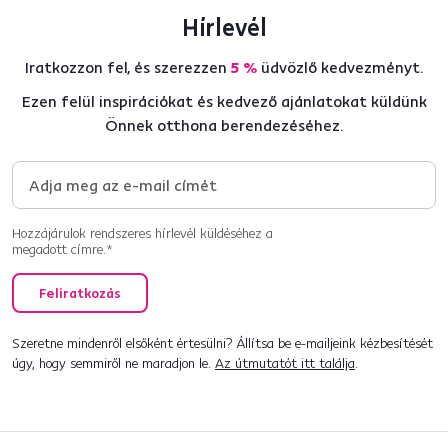
Hírlevél
Iratkozzon fel, és szerezzen
5 %
üdvözlő kedvezményt.
Ezen felül inspirációkat és kedvező ajánlatokat küldünk
Önnek otthona berendezéséhez.
Hozzájárulok rendszeres hírlevél küldéséhez a
megadott címre.*
Feliratkozás
Szeretne mindenről elsőként értesülni? Állítsa be e-mailjeink kézbesítését
úgy, hogy semmiről ne maradjon le.
Az útmutatót itt találja
.