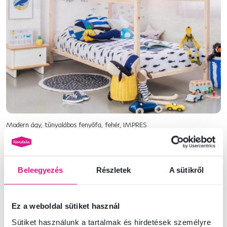
Modern ágy, tűnyalábos fenyőfa, fehér, IMPRES
Egy ilyen ágy megépítéséhez a leg megfelelőbb
a masszív
borókafenyő
. A faforgalmazók
eldolgozott és lecsiszolt
Beleegyezés
Részletek
A sütikről
hasábokat
is kínálnak. A boltba látogatás előtt írjunk egy listát,
milyen anyagokra lesz szükségünk.
Egy ágyhoz 140x70 cm-es méretekkel szükségünk lesz (a
Ez a weboldal sütiket használ
méreteket cm-ben tüntetjük fel):
Sütiket használunk a tartalmak és hirdetések személyre
hordozó keret/oldalsó oszlopok