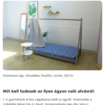
Montessori ágy, tűnyalábos fenyőfa, szürke, GROSI
Mit kell tudnunk az ilyen ágyon való alvásról:
1. A gyermekünk el lesz ragadtatva ettől az ágytól. Amennyiben a
szobájába helyezzük az ágyat, bizonyosodjunk meg róla, hogy a