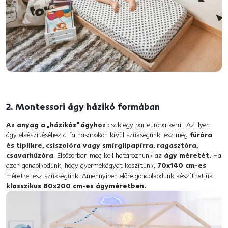
2. Montessori ágy házikó formában
Az anyag a „házikós“ ágyhoz
csak egy pár euróba kerül. Az ilyen
ágy elkészítéséhez a fa hasábokon kívül szükségünk lesz még
fúróra
és tiplikre, csiszolóra vagy smírglipapírra, ragasztóra,
csavarhúzóra
. Elsősorban meg kell határoznunk az
ágy méretét.
Ha
azon gondolkodunk, hogy gyermekágyat készítünk,
70x140 cm-es
méretre lesz szükségünk. Amennyiben előre gondolkodunk készíthetjük
klasszikus 80x200 cm-es ágyméretben.