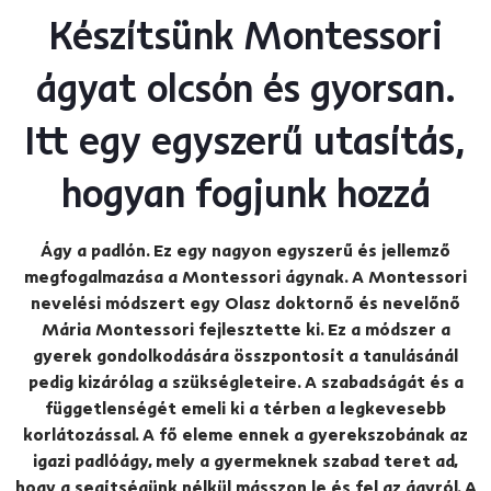
Készítsünk Montessori
ágyat olcsón és gyorsan.
Itt egy egyszerű utasítás,
hogyan fogjunk hozzá
Ágy a padlón. Ez egy nagyon egyszerű és jellemző
megfogalmazása a Montessori ágynak. A Montessori
nevelési módszert egy Olasz doktornő és nevelőnő
Mária Montessori fejlesztette ki. Ez a módszer a
gyerek gondolkodására összpontosít a tanulásánál
pedig kizárólag a szükségleteire. A szabadságát és a
függetlenségét emeli ki a térben a legkevesebb
korlátozással. A fő eleme ennek a gyerekszobának az
igazi padlóágy, mely a gyermeknek szabad teret ad,
hogy a segítségünk nélkül másszon le és fel az ágyról. A