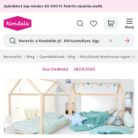
Ajándékot kap minden 80 000 Ft feletti vásárlás mellé.
4,7
31 211
ellenőrzött termékértékelések
Menü
Bevezetés
Blog
Gyerekbútorok - blog
Készítsünk Montessori ágyat olcs
Eva Dedinská
28.04.2020