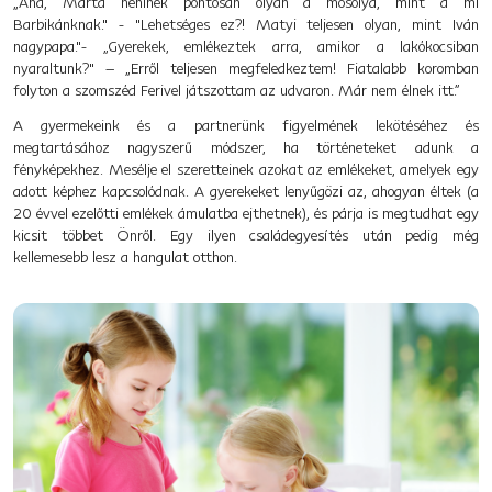
„Aha, Márta néninek pontosan olyan a mosolya, mint a mi
Barbikánknak." - "Lehetséges ez?! Matyi teljesen olyan, mint Iván
nagypapa."- „Gyerekek, emlékeztek arra, amikor a lakókocsiban
nyaraltunk?" – „Erről teljesen megfeledkeztem! Fiatalabb koromban
folyton a szomszéd Ferivel játszottam az udvaron. Már nem élnek itt.”
A gyermekeink és a partnerünk figyelmének lekötéséhez és
megtartásához nagyszerű módszer, ha történeteket adunk a
fényképekhez. Mesélje el szeretteinek azokat az emlékeket, amelyek egy
adott képhez kapcsolódnak. A gyerekeket lenyűgözi az, ahogyan éltek (a
20 évvel ezelőtti emlékek ámulatba ejthetnek), és párja is megtudhat egy
kicsit többet Önről. Egy ilyen családegyesítés után pedig még
kellemesebb lesz a hangulat otthon.