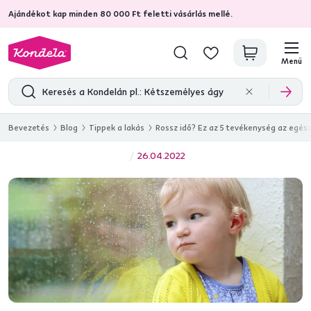
Ajándékot kap minden 80 000 Ft feletti vásárlás mellé.
4,7
31 211
ellenőrzött termékértékelések
Menü
Bevezetés
Blog
Tippek a lakás
Rossz idő? Ez az 5 tevékenység az egész
26.04.2022