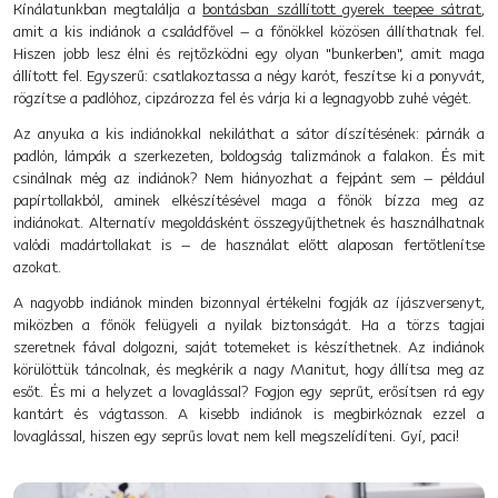
Kínálatunkban megtalálja a
bontásban szállított gyerek teepee sátrat
,
amit a kis indiánok a családfővel – a főnökkel közösen állíthatnak fel.
Hiszen jobb lesz élni és rejtőzködni egy olyan "bunkerben", amit maga
állított fel. Egyszerű: csatlakoztassa a négy karót, feszítse ki a ponyvát,
rögzítse a padlóhoz, cipzározza fel és várja ki a legnagyobb zuhé végét.
Az anyuka a kis indiánokkal nekiláthat a sátor díszítésének: párnák a
padlón, lámpák a szerkezeten, boldogság talizmánok a falakon. És mit
csinálnak még az indiánok? Nem hiányozhat a fejpánt sem – például
papírtollakból, aminek elkészítésével maga a főnök bízza meg az
indiánokat. Alternatív megoldásként összegyűjthetnek és használhatnak
valódi madártollakat is – de használat előtt alaposan fertőtlenítse
azokat.
A nagyobb indiánok minden bizonnyal értékelni fogják az íjászversenyt,
miközben a főnök felügyeli a nyilak biztonságát. Ha a törzs tagjai
szeretnek fával dolgozni, saját totemeket is készíthetnek. Az indiánok
körülöttük táncolnak, és megkérik a nagy Manitut, hogy állítsa meg az
esőt. És mi a helyzet a lovaglással? Fogjon egy seprűt, erősítsen rá egy
kantárt és vágtasson. A kisebb indiánok is megbirkóznak ezzel a
lovaglással, hiszen egy seprűs lovat nem kell megszelídíteni. Gyí, paci!