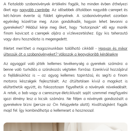
A fiatalabb szobanövények értékelni fogják, ha minden évben áthelyezi
őket egy
nagyobb cserépbe
. Az idősebbek általában nagyobb cserepet és
két-három évente új földet igényelnek. A szobanövényeket azonban
egyénileg közelítse meg. Azon gondolkodik, hogyan lehet bevonni a
gyerekeket? Például kérje meg őket, hogy "kotorjanak" elő egy marék
finom kavicsot a cserepek aljára a vízlevezetéshez. Egy kis teherautó
vagy daru használata is megengedett.
Ihletet meríthet a magazinunkban található cikkből -
Hogyan és mikor
ültessük át a szobanövényeket? Válaszok a leggyakoribb kérdésekre
Az agyaggal való játék kellemes tevékenység a gyerekek számára: a
benne való turkálás a szórakozás végtelen forrása. Ezenkívül hozzájárul
a fejlődésükhöz is – az agyag kellemes tapintású, és segíti a finom
motoros készségek fejlesztését. Az átültetésen kívül a magokat is
elültethetik együtt, és fokozatosan figyelhetik a növények növekedését.
A retek, a bab vagy a cseresznye életciklusát saját szemmel megfigyelni
igazi élmény lesz a kicsik számára. Ne féljen a növények gondozását a
gyerekekre bízni (persze az Ön felügyelete alatt). Kiváltságként fogják
majd fel. Így kombinálhatja a kellemeset a hasznossal.