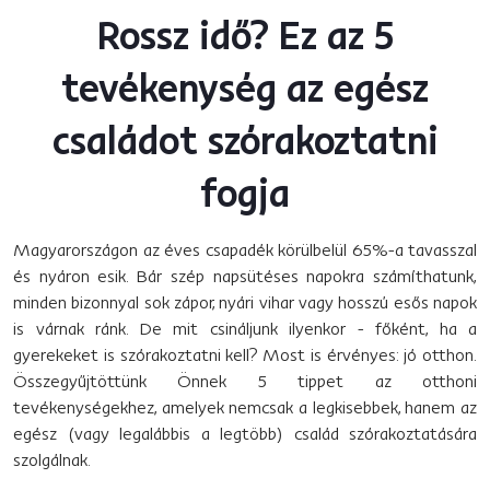
Rossz idő? Ez az 5
tevékenység az egész
családot szórakoztatni
fogja
Magyarországon az éves csapadék körülbelül 65%-a tavasszal
és nyáron esik. Bár szép napsütéses napokra számíthatunk,
minden bizonnyal sok zápor, nyári vihar vagy hosszú esős napok
is várnak ránk. De mit csináljunk ilyenkor - főként, ha a
gyerekeket is szórakoztatni kell? Most is érvényes: jó otthon.
Összegyűjtöttünk Önnek 5 tippet az otthoni
tevékenységekhez, amelyek nemcsak a legkisebbek, hanem az
egész (vagy legalábbis a legtöbb) család szórakoztatására
szolgálnak.