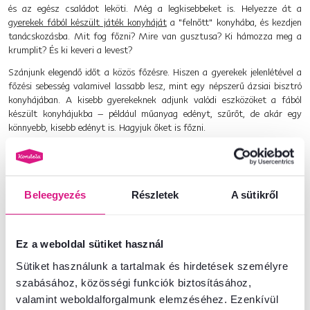
és az egész családot leköti. Még a legkisebbeket is. Helyezze át a
gyerekek fából készült játék konyháját
a "felnőtt" konyhába, és kezdjen
tanácskozásba. Mit fog főzni? Mire van gusztusa? Ki hámozza meg a
krumplit? És ki keveri a levest?
Szánjunk elegendő időt a közös főzésre. Hiszen a gyerekek jelenlétével a
főzési sebesség valamivel lassabb lesz, mint egy népszerű ázsiai bisztró
konyhájában. A kisebb gyerekeknek adjunk valódi eszközöket a fából
készült konyhájukba – például műanyag edényt, szűrőt, de akár egy
könnyebb, kisebb edényt is. Hagyjuk őket is főzni.
A nagyobb gyerekeket megbízhatja kevésbé megerőltető munkákkal –
sárgarépa pucolása, tésztahengerítés, rizsmosás. Mozgassa meg a
fantáziáját, és hallgassa meg a vágyakozó kiáltásokat: ezt szeretném
csinálni! Én pedig ezt! A közös erőfeszítések gyümölcsét élvezzék közösen
Beleegyezés
Részletek
A sütikről
az
étkezőasztalnál
. Ezúttal egy kicsit jobban fognak ízleni az ételek.
Ez a weboldal sütiket használ
Sütiket használunk a tartalmak és hirdetések személyre
szabásához, közösségi funkciók biztosításához,
valamint weboldalforgalmunk elemzéséhez. Ezenkívül