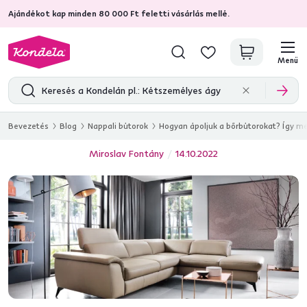
Ajándékot kap minden 80 000 Ft feletti vásárlás mellé.
4,7
31 211
ellenőrzött termékértékelések
Menü
Bevezetés
Blog
Nappali bútorok
Hogyan ápoljuk a bőrbútorokat? Így m
Miroslav Fontány
14.10.2022