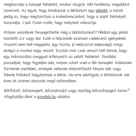
megkarcolja a kanapé felületét, amikor ráugrik. Két hatékony megoldást
ismerünk. Az egyik, hogy letakarjuk a bőrbútort egy
pléddel
, a másik
pedig az, hogy megtanítjuk a kiskedvencünket, hogy a saját fekhelyét
használja. Csak Önön múlik, hogy melyiket választja.
Milyen veszélyek fenyegethetik még a bőrbútorokat? Például egy pohár
kiömlött víz vagy bor. Ezek a helyzetek azonnali cselekvést igényelnek.
Viszont nem kell megijedni, egy tiszta, jó nedvszívó képességű rongy
elvégzi a munka nagy részét. Ezután már csak annyit kell tennie, hogy
egy mikroszálas ronggyal kifényesíti az adott felületet. Továbbá
javasoljuk, hogy figyeljen oda, milyen ruhát visel a bőr kanapén. Különösen
farmerek esetében, amelyek nehezen eltávolítható fényes kék vagy
fekete foltokat hagyhatnak a bőrön. Ha erre odafigyel, a bőrbútorok sok
éven át örömet okoznak majd otthonában.
Bőrfotelt, bőrkanapét, bőrzsámolyt vagy esetleg bőrszőnyeget keres?
Megtalálja őket a
kondela.hu
oldalon.