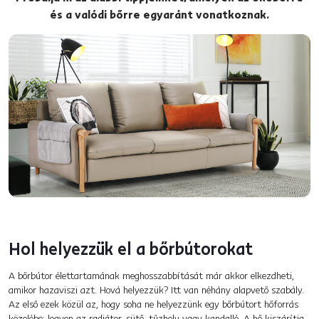
és a valódi bőrre egyaránt vonatkoznak.
Hol helyezzük el a bőrbútorokat
A bőrbútor élettartamának meghosszabbítását már akkor elkezdheti,
amikor hazaviszi azt. Hová helyezzük? Itt van néhány alapvető szabály.
Az első ezek közül az, hogy soha ne helyezzünk egy bőrbútort hőforrás
közelébe: legyen az radiátor, sütő, tűzhely vagy kandalló. A hő kiszárítja