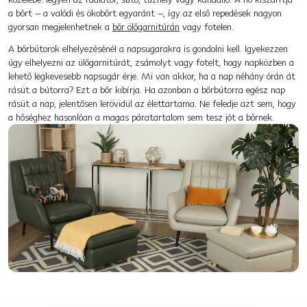
a bőrt – a valódi és ökobőrt egyaránt –, így az első repedések nagyon
gyorsan megjelenhetnek a
bőr ölőgarnitúrán
vagy fotelen.
A bőrbútorok elhelyezésénél a napsugarakra is gondolni kell. Igyekezzen
úgy elhelyezni az ülőgarnitúrát, zsámolyt vagy fotelt, hogy napközben a
lehető legkevesebb napsugár érje. Mi van akkor, ha a nap néhány órán át
rásüt a bútorra? Ezt a bőr kibírja. Ha azonban a bőrbútorra egész nap
rásüt a nap, jelentősen lerövidül az élettartama. Ne feledje azt sem, hogy
a hőséghez hasonlóan a magas páratartalom sem tesz jót a bőrnek.