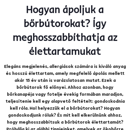
Hogyan ápoljuk a
bőrbútorokat? Így
meghosszabbíthatja az
élettartamukat
Elegáns megjelenés, allergiások számára is kiváló anyag
és hosszú élettartam, amely megfelelő ápolás mellett
akár 15 év után is varázslatosan mutat. Ezek a
bőrbútorok fő előnyei. Ahhoz azonban, hogy
bőrkanapéja vagy fotelje évekig formában maradjon,
teljesítenie kell egy alapvető feltételt: gondoskodnia
kell róla. Hol helyezzük el a bőrbútorokat? Hogyan
gondoskodjunk róluk? És mit kell elkerülnünk ahhoz,
hogy meghosszabbítsuk a bőrbútorok élettartamát?
Próbálja ki az alábbi tippjeinket, amelyek az ökobőrre