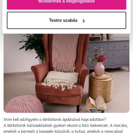
Mindennek a megengedése
Használat előtt azonban mindig próbálja ki a
bőrfotel
hátsó részén, hogy
hogyan reagál az anyag az adott termékre. Ezek a szerek képesek
eltávolítani a foltokat a bőrbútorokról, védőréteget hozhatnak létre, vagy
ragyogóvá varázsolhatják őket. Egyszerűen fogalmazva: képesek
Testre szabás
meghosszabbítani az élettartamukat és újszerű megjelenésüket.
Mire kell odafigyelni a bőrbútorok ápolásával kapcsolatban?
A bőrbútorok károsodásának gyakori okozói a házi kedvencek. A macska,
amelyik a karmait a kanapén köszörüli, a kutya, amelyik a mancsával