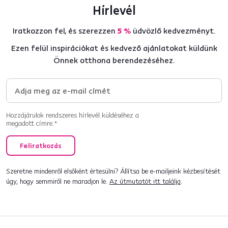
Hírlevél
Iratkozzon fel, és szerezzen
5 %
üdvözlő kedvezményt.
Ezen felül inspirációkat és kedvező ajánlatokat küldünk
Önnek otthona berendezéséhez.
Hozzájárulok rendszeres hírlevél küldéséhez a
megadott címre.*
Feliratkozás
Szeretne mindenről elsőként értesülni? Állítsa be e-mailjeink kézbesítését
úgy, hogy semmiről ne maradjon le.
Az útmutatót itt találja
.