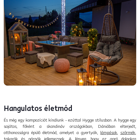
Hangulatos életmód
És még egy kompozíciót kínálunk - ezúttal Hygge stílusban. A hygge egy
sajátos, főként a skandináv országokban, Dániában elterjedt,
otthonosságra épülő életmód, amelyet a gyertyák,
lámpások
,
szőrmék
,
takarók
és
párnák
jellemeznek. A lényeg, hogy az apró dolgokra