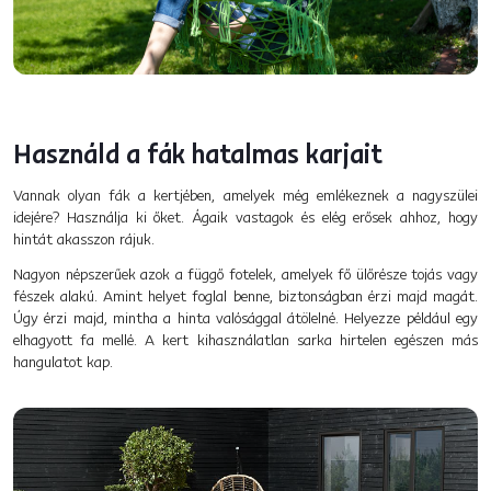
Használd a fák hatalmas karjait
Vannak olyan fák a kertjében, amelyek még emlékeznek a nagyszülei
idejére? Használja ki őket. Ágaik vastagok és elég erősek ahhoz, hogy
hintát akasszon rájuk.
Nagyon népszerűek azok a függő fotelek, amelyek fő ülőrésze tojás vagy
fészek alakú. Amint helyet foglal benne, biztonságban érzi majd magát.
Úgy érzi majd, mintha a hinta valósággal átölelné. Helyezze például egy
elhagyott fa mellé. A kert kihasználatlan sarka hirtelen egészen más
hangulatot kap.