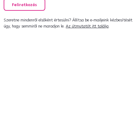
Feliratkozás
Szeretne mindenről elsőként értesülni? Állítsa be e-mailjeink kézbesítését
úgy, hogy semmiről ne maradjon le.
Az útmutatót itt találja
.
Beszélgetés indítása
+36 20 512 1458
[email protected]
Vásárlás