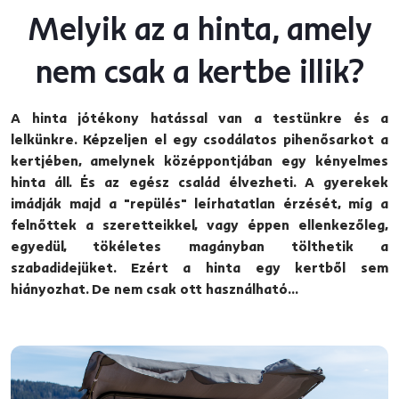
Melyik az a hinta, amely
nem csak a kertbe illik?
A hinta jótékony hatással van a testünkre és a
lelkünkre. Képzeljen el egy csodálatos pihenősarkot a
kertjében, amelynek középpontjában egy kényelmes
hinta áll. És az egész család élvezheti. A gyerekek
imádják majd a "repülés" leírhatatlan érzését, míg a
felnőttek a szeretteikkel, vagy éppen ellenkezőleg,
egyedül, tökéletes magányban tölthetik a
szabadidejüket. Ezért a hinta egy kertből sem
hiányozhat. De nem csak ott használható...