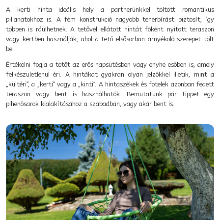
A kerti hinta ideális hely a partnerünkkel töltött romantikus
pillanatokhoz is. A fém konstrukció nagyobb teherbírást biztosít, így
többen is ráülhetnek. A tetővel ellátott hintát főként nyitott teraszon
vagy kertben használják, ahol a tető elsősorban árnyékoló szerepet tölt
be.
Értékelni fogja a tetőt az erős napsütésben vagy enyhe esőben is, amely
felkészületlenül éri. A hintákat gyakran olyan jelzőkkel illetik, mint a
„kültéri”, a „kerti” vagy a „kinti”. A hintaszékek és fotelek azonban fedett
teraszon vagy bent is használhatók. Bemutatunk pár tippet egy
pihenősarok kialakításához a szabadban, vagy akár bent is.