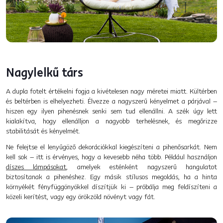
Nagylelkű társ
A dupla fotelt értékelni fogja a kivételesen nagy méretei miatt. Kültérben
és beltérben is elhelyezheti. Élvezze a nagyszerű kényelmet a párjával –
hiszen egy ilyen pihenésnek senki sem tud ellenállni. A szék úgy lett
kialakítva, hogy ellenálljon a nagyobb terhelésnek, és megőrizze
stabilitását és kényelmét.
Ne felejtse el lenyűgöző dekorációkkal kiegészíteni a pihenősarkát. Nem
kell sok – itt is érvényes, hogy a kevesebb néha több. Például használjon
díszes lámpásokat
, amelyek esténként nagyszerű hangulatot
biztosítanak a pihenéshez. Egy másik stílusos megoldás, ha a hinta
környékét fényfüggönyökkel díszítjük ki – próbálja meg feldíszíteni a
közeli kerítést, vagy egy örökzöld növényt vagy fát.