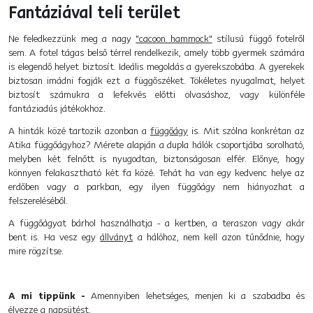
Fantáziával teli terület
Ne feledkezzünk meg a nagy
"cacoon hammock"
stílusú függő fotelről
sem. A fotel tágas belső térrel rendelkezik, amely több gyermek számára
is elegendő helyet biztosít. Ideális megoldás a gyerekszobába. A gyerekek
biztosan imádni fogják ezt a függőszéket. Tökéletes nyugalmat, helyet
biztosít számukra a lefekvés előtti olvasáshoz, vagy különféle
fantáziadús játékokhoz.
A hinták közé tartozik azonban a
függőágy
is. Mit szólna konkrétan az
Atika függőágyhoz? Mérete alapján a dupla hálók csoportjába sorolható,
melyben két felnőtt is nyugodtan, biztonságosan elfér. Előnye, hogy
könnyen felakasztható két fa közé. Tehát ha van egy kedvenc helye az
erdőben vagy a parkban, egy ilyen függőágy nem hiányozhat a
felszereléséből.
A függőágyat bárhol használhatja - a kertben, a teraszon vagy akár
bent is. Ha vesz egy
állványt
a hálóhoz, nem kell azon tűnődnie, hogy
mire rögzítse.
A mi tippünk -
Amennyiben lehetséges, menjen ki a szabadba és
élvezze a napsütést.