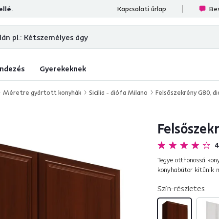
llé.
ések
Kapcsolati űrlap
Bes
ndezés
Gyerekeknek
Méretre gyártott konyhák
Sicilia - diófa Milano
Felsőszekrény G80, dió
Felsőszekr
4
Tegye otthonossá kony
konyhabútor kitűnik m
szépséget a frontrésze
Szín-részletes