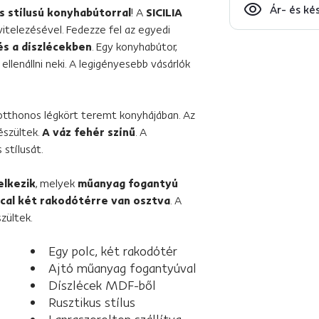
Ár- és ké
s stílusú konyhabútorral
! A
SICILIA
itelezésével. Fedezze fel az egyedi
és a díszlécekben
. Egy konyhabútor,
llenállni neki. A legigényesebb vásárlók
 otthonos légkört teremt konyhájában. Az
észültek.
A váz fehér színű
. A
 stílusát.
elkezik
, melyek
műanyag fogantyú
ccal két rakodótérre van osztva
. A
zültek.
Egy polc, két rakodótér
Ajtó műanyag fogantyúval
Díszlécek MDF-ből
Rusztikus stílus