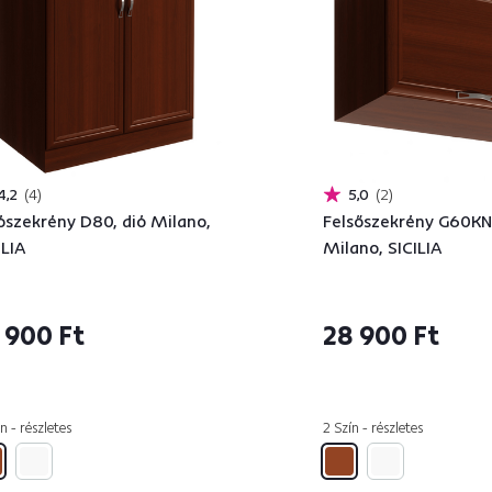
4,2
4
5,0
2
ószekrény D80, dió Milano,
Felsőszekrény G60KN,
ILIA
Milano, SICILIA
 900 Ft
28 900 Ft
n - részletes
2 Szín - részletes