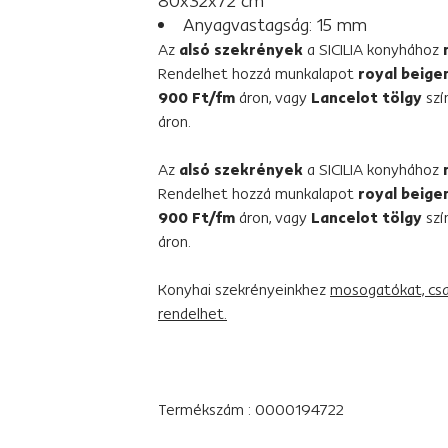
80x32x72 cm
Anyagvastagság: 15 mm
Az
alsó szekrények
a SICILIA konyhához
Rendelhet hozzá munkalapot
royal beige
900 Ft/fm
áron, vagy
Lancelot tölgy
szí
áron.
Az
alsó szekrények
a SICILIA konyhához
Rendelhet hozzá munkalapot
royal beige
900 Ft/fm
áron, vagy
Lancelot tölgy
szí
áron.
Konyhai szekrényeinkhez
mosogatókat, csa
rendelhet.
Termékszám : 0000194722