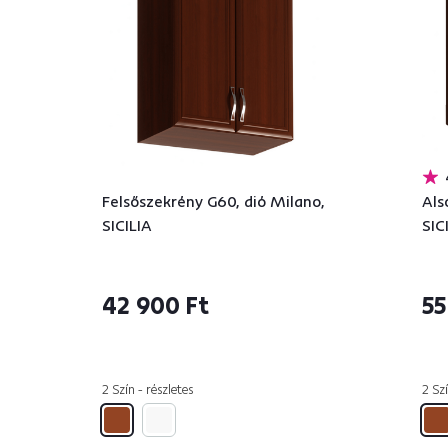
Felsőszekrény G60, dió Milano,
Als
SICILIA
SIC
42 900 Ft
55
2 Szín - részletes
2 Szí