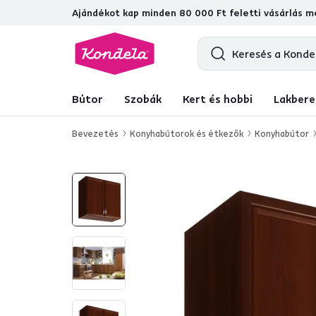
Ajándékot kap minden 80 000 Ft feletti vásárlás me
4,7
31 157
ellenőrzött termékértékel
Bútor
Szobák
Kert és hobbi
Lakbere
Bevezetés
Konyhabútorok és étkezők
Konyhabútor