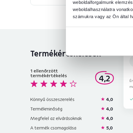
weboldalforgalmunk elemzésé
weboldalhasználatra vonatko
számukra vagy az Ön által ha
Termékértékelések
1
ellenőrzött
termékértékelés
4,2
Ér
m
Könnyű összeszerelés
4,0
Termékminőség
4,0
Megfelel az elvárásoknak
4,0
A termék csomagolása
5,0