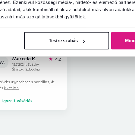
hez. Ezenkívül közösségi média-, hirdető- és elemező partner
zó adatait, akik kombinálhatják az adatokat más olyan adatokka
sznált más szolgáltatásokból gyűjtöttek.
Testre szabás
Min
Marcela K.
csillag
4.2
M
15.7.2024, Spišský
Štvrtok, Szlovákia
tékelés ugyanahhoz a modellhez, de
ás
kivitelben
.
Igazolt vásárlás