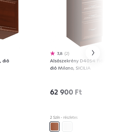
3,8
2
 dió
Alsószekrény D40S4 fiókokkal,
dió Milano, SICILIA
62 900 Ft
2 Szín - részletes