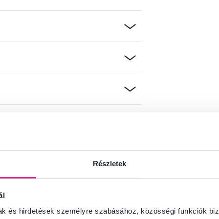
Részletek
információkat?
és örömmel adunk tanácsot
ál
Beszélgetés indítása
mak és hirdetések személyre szabásához, közösségi funkciók biz