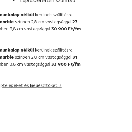
Lapraszerelten szállítva
munkalap nélkül
kerülnek szállításra.
marble
színben 2,8 cm vastagsággal
27
nben 3,8 cm vastagsággal
30 900 Ft/fm
munkalap nélkül
kerülnek szállításra.
marble
színben 2,8 cm vastagsággal
31
nben 3,8 cm vastagsággal
33 900 Ft/fm
ptelepeket és kiegészítőket is