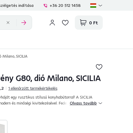
zélgetés indítása
+36 20 512 1458
0 Ft
 Milano, SICILIA
ény G80, dió Milano, SICILIA
,2
1
ellenőrzött termékértékelés
háját egy rusztikus stílusú konyhabútorral! A SICILIA
odern és minőségi kivitelezésével. Fedezze fel az egyedi
Olvass tovább
k részleteiben és a díszl...