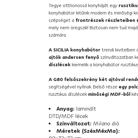
Tegye otthonossá konyháját egy
rusztiku
konyhabútor kitűnik modern és minőségi kiv
szépséget a
frontrészek részleteiben 
mely nem öregszik! Biztosan nem tud majd e
számára.
A SICILIA konyhabútor
trendi kivitelben
ajtók
andersen fenyő
színváltozatban k
díszlécek
kiemelik a konyhabútor rusztikus
A G80 felsőszekrény két ajtóval rend
segítségével nyílnak. Belső része
egy pol
rusztikus díszlécek
minőségi MDF-ből
kés
Anyag:
laminált
DTD/MDF lécek
Színváltozat:
Milano dió
Méretek (SzéxMéxMa):