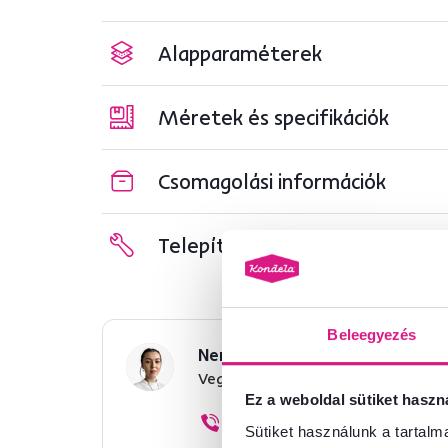
Alapparaméterek
Méretek és specifikációk
Csomagolási információk
Telepítési útmutató
Beleegyezés
Nem találta meg a szükséges 
Vegye fel velünk a kapcsolatot, 
Ez a weboldal sütiket haszn
+36 20 512 1458
Sütiket használunk a tartal