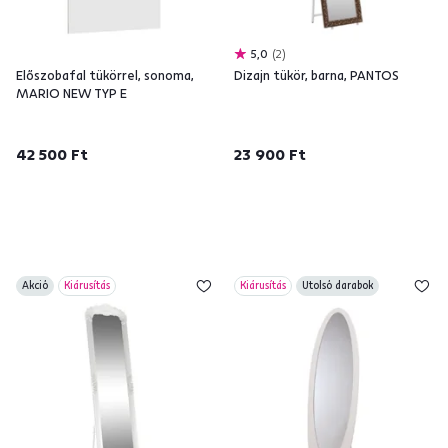
5,0
2
Előszobafal tükörrel, sonoma,
Dizajn tükör, barna, PANTOS
MARIO NEW TYP E
42 500 Ft
23 900 Ft
Akció
Kiárusítás
Kiárusítás
Utolsó darabok