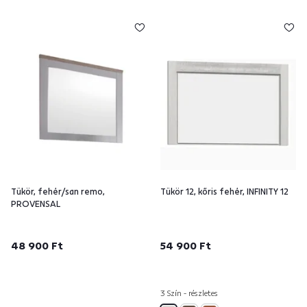
Tükör, fehér/san remo,
Tükör 12, kőris fehér, INFINITY 12
PROVENSAL
48 900 Ft
54 900 Ft
3 Szín - részletes