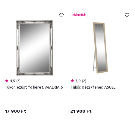
Kiárusítás
4,5
3
5,0
2
Tükör, ezüst fa keret, MALKIA 6
Tükör, bézs/fehér, ASUEL
17 900 Ft
21 900 Ft