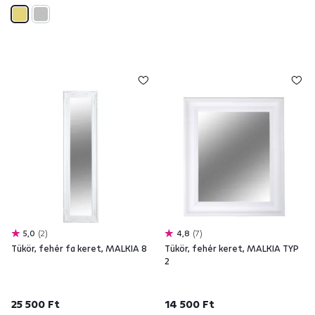
5,0
2
4,8
7
Tükör, fehér fa keret, MALKIA 8
Tükör, fehér keret, MALKIA TYP
2
25 500 Ft
14 500 Ft