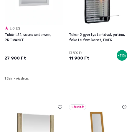
5,0
2
Tükör LS2, sosna andersen,
Tükör 2 gyertyatartóval, patina,
PROVANCE
fekete fém keret, FIVER
13 500 Ft
-11%
27 900 Ft
11 900 Ft
1 Szín - részletes
Kiárusítás