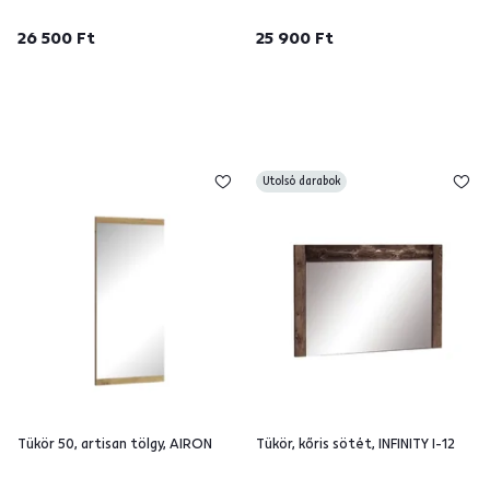
26 500 Ft
25 900 Ft
Utolsó darabok
Tükör 50, artisan tölgy, AIRON
Tükör, kőris sötét, INFINITY I-12