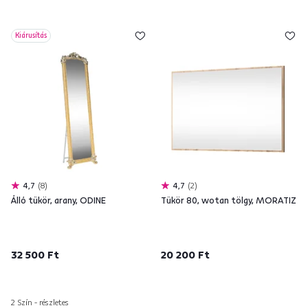
Kiárusítás
4,7
8
4,7
2
Álló tükör, arany, ODINE
Tükör 80, wotan tölgy, MORATIZ
32 500 Ft
20 200 Ft
2 Szín - részletes