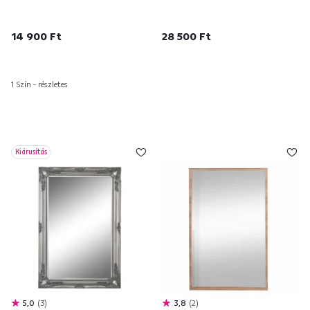
14 900 Ft
28 500 Ft
1 Szín - részletes
Kiárusítás
5,0
3
3,8
2