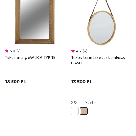
5,0
9
4,7
9
Tükör, arany, MALKIA TYP 15
Tükör, természetes bambusz,
LEMI 1
18 500 Ft
13 500 Ft
2 Szín - részletes