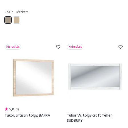
2 Szín - részletes
Kiárusítás
Kiárusítás
5,0
1
Tükör, artisan tölgy, BAFRA
Tükör W, tölgy craft fehér,
SUDBURY