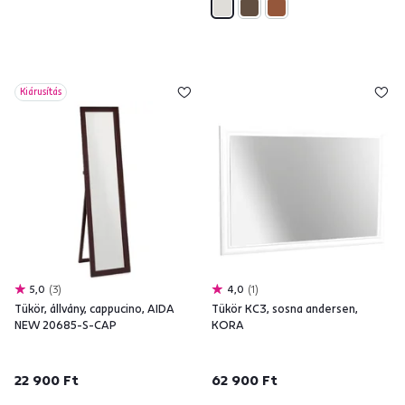
Kiárusítás
5,0
3
4,0
1
Tükör, állvány, cappucino, AIDA
Tükör KC3, sosna andersen,
NEW 20685-S-CAP
KORA
22 900 Ft
62 900 Ft