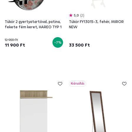
5,0
2
Tükör 2 gyertyatartóval, patina,
Tükör FY13015-3, fehér, MIROR
fekete fém keret, HAREO TYP 1
NEW
12 900 Ft
-7%
11 900 Ft
33 500 Ft
Kiárusítás