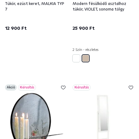
Tükör, ezüst keret, MALKIA TYP
Modern fésülködő asztalhoz
7
tükör, VIOLET, sonoma tölgy
12 900 Ft
25 900 Ft
2 Szín - részletes
Akció
Kiárusítás
Kiárusítás