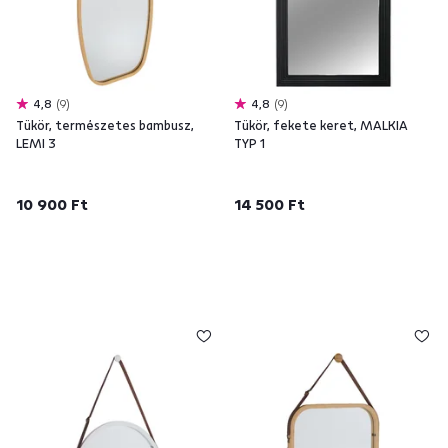
4,8
9
4,8
9
Tükör, természetes bambusz,
Tükör, fekete keret, MALKIA
LEMI 3
TYP 1
10 900 Ft
14 500 Ft