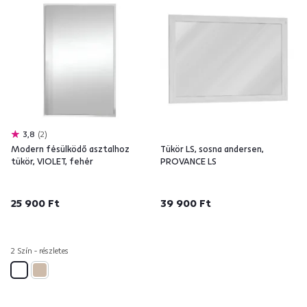
3,8
2
Modern fésülködő asztalhoz
Tükör LS, sosna andersen,
tükör, VIOLET, fehér
PROVANCE LS
25 900 Ft
39 900 Ft
2 Szín - részletes