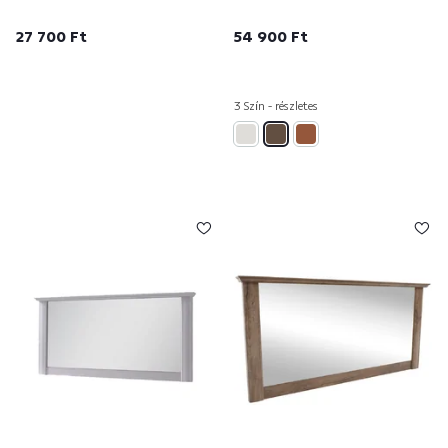
27 700 Ft
54 900 Ft
3 Szín - részletes