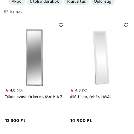
Akció
Utolsó darabok
Kiárusítás
Újdonság
keretes tükröt is talál, sőt
tárolóhellyel rendelkező
vagy kerek,
szögletes, függesztett, fali, ovális, bambusz tükröket is. És hallott már
87
termék
az
ékszerdobozzal
kiegészített állványos tükörről? Válassza ki az
igényeinek megfelelő stílusos
kiegészítőket
.
4,8
43
4,8
101
Tükör, ezüst fa keret, MALKIA 3
Álló tükor, fehér, LAVAL
13 500 Ft
14 900 Ft