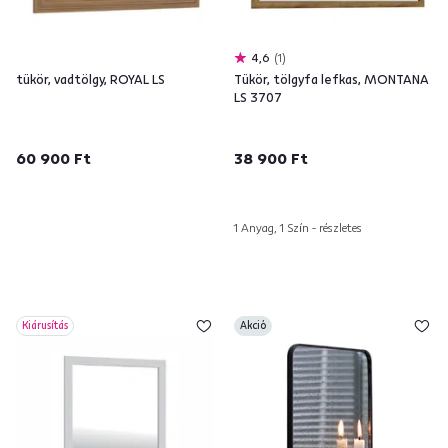
4,6
1
tükör, vadtölgy, ROYAL LS
Tükör, tölgyfa lefkas, MONTANA
LS 3707
60 900 Ft
38 900 Ft
1 Anyag, 1 Szín - részletes
Kiárusítás
Akció