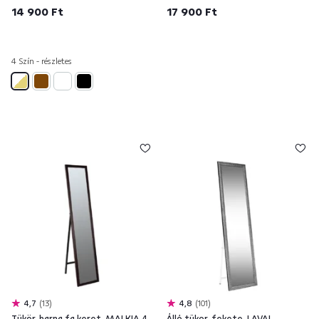
14 900 Ft
17 900 Ft
4 Szín - részletes
4,7
13
4,8
101
Tükör, barna fa keret, MALKIA 4
Álló tükor, fekete, LAVAL