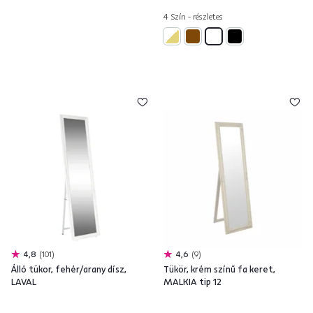
4 Szín - részletes
4,8
101
4,6
9
Álló tükor, fehér/arany dísz,
Tükör, krém színű fa keret,
LAVAL
MALKIA tip 12