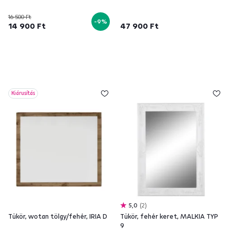
16 500 Ft
-9%
14 900 Ft
47 900 Ft
Kiárusítás
5,0
2
Tükör, wotan tölgy/fehér, IRIA D
Tükör, fehér keret, MALKIA TYP
9