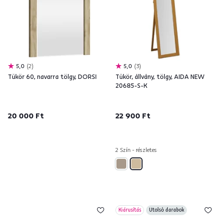
5,0
2
5,0
3
Tükör 60, navarra tölgy, DORSI
Tükör, állvány, tölgy, AIDA NEW
20685-S-K
20 000 Ft
22 900 Ft
2 Szín - részletes
Kiárusítás
Utolsó darabok