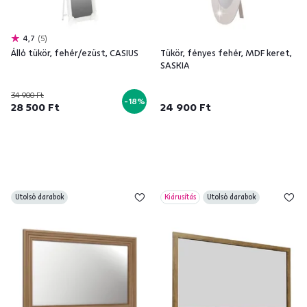
4,7
5
Álló tükör, fehér/ezüst, CASIUS
Tükör, fényes fehér, MDF keret,
SASKIA
34 900 Ft
-18%
28 500 Ft
24 900 Ft
Utolsó darabok
Kiárusítás
Utolsó darabok