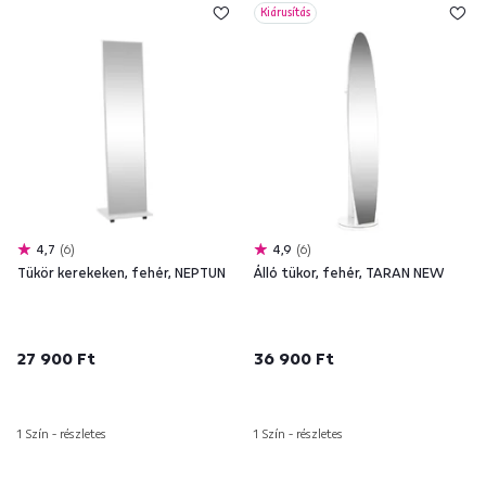
Kiárusítás
4,7
6
4,9
6
Tükör kerekeken, fehér, NEPTUN
Álló tükor, fehér, TARAN NEW
27 900 Ft
36 900 Ft
1 Szín - részletes
1 Szín - részletes