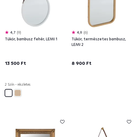
4,7
9
4,9
6
Tükör, bambusz fehér, LEMI 1
Tükör, természetes bambusz,
LEMI 2
13 500 Ft
8 900 Ft
2 Szín - részletes