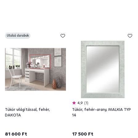
Utolsó darabok
4,9
3
Tükör világítással, fehér,
Tükör, fehér-arany, MALKIA TYP
DAKOTA
14
81 600 Ft
17 500 Ft