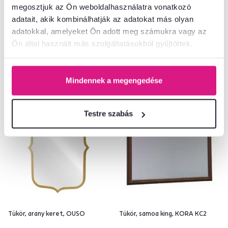
megosztjuk az Ön weboldalhasználatra vonatkozó
adatait, akik kombinálhatják az adatokat más olyan
2 Szín - részletes
adatokkal, amelyeket Ön adott meg számukra vagy az
Ön által használt más szolgáltatásokból gyűjtöttek.
Mindennek a megengedése
Akció
Kiárusítás
Testre szabás
Tükör, arany keret, OUSO
Tükör, samoa king, KORA KC2