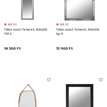
4,9
4
4,9
9
Tükör, ezüst fa keret, MALKIA
Tükör, ezüst fa keret, MALKIA
TYP 5
tip 11
14 500 Ft
13 900 Ft