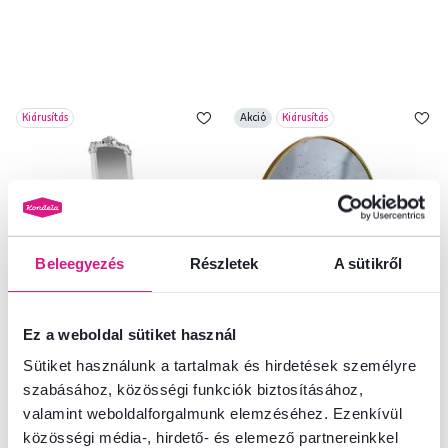
Kiárusítás
Akció
Kiárusítás
Beleegyezés
Részletek
A sütikről
Ez a weboldal sütiket használ
4,7
8
4,7
2
Álló tükör, fehér/ezüst, ODINE
Tükör 2 gyertyatartóval, patina,
Sütiket használunk a tartalmak és hirdetések személyre
arany fém keret, HAREO TYP 2
szabásához, közösségi funkciók biztosításához,
valamint weboldalforgalmunk elemzéséhez. Ezenkívül
13 900 Ft
-10%
32 500 Ft
12 500 Ft
közösségi média-, hirdető- és elemező partnereinkkel