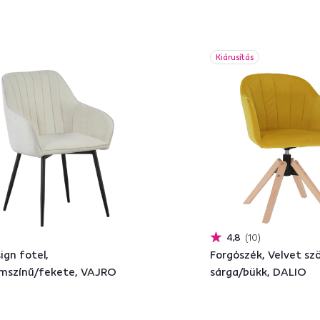
Kiárusítás
4,8
10
ign fotel,
Forgószék, Velvet sz
mszínű/fekete, VAJRO
sárga/bükk, DALIO