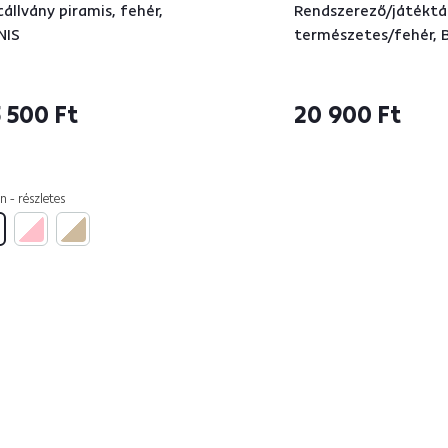
cállvány piramis, fehér,
Rendszerező/játéktár
NIS
természetes/fehér, 
 500 Ft
20 900 Ft
n - részletes