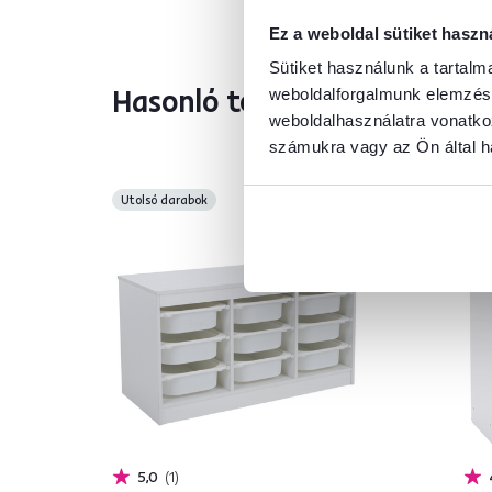
Ez a weboldal sütiket haszn
Sütiket használunk a tartal
Hasonló termékek
weboldalforgalmunk elemzésé
weboldalhasználatra vonatko
számukra vagy az Ön által ha
Utolsó darabok
5,0
1