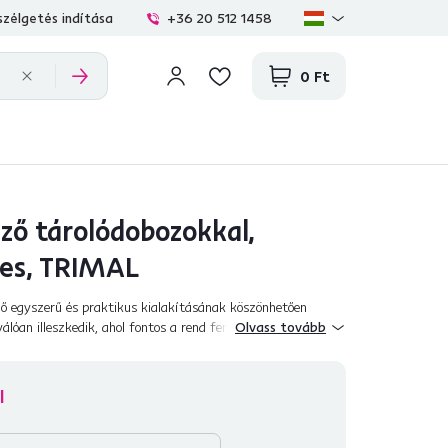
zélgetés indítása
+36 20 512 1458
0 Ft
ző tárolódobozokkal,
nes, TRIMAL
 egyszerű és praktikus kialakításának köszönhetően
válóan illeszkedik, ahol fontos a rend fenntartása, miközben
Olvass tovább
lcsönöz a térnek. A po...
l