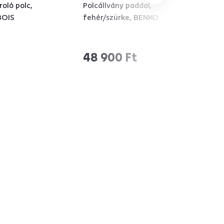
oló polc,
Polcállvány paddal,
BOIS
fehér/szürke, BENKO
48 900 Ft