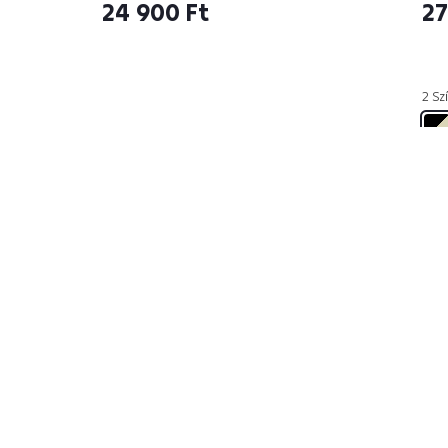
24 900 Ft
27
2 Szí
Kiválasztottuk az Ön számá