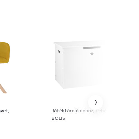
övet,
Játéktároló doboz, fehér,
BOLIS