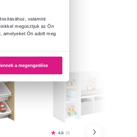
tosításához, valamint
einkkel megosztjuk az Ön
l, amelyeket Ön adott meg
dennek a megengedése
4,8
1