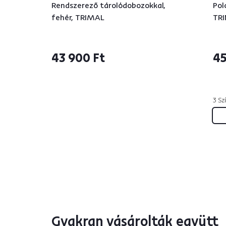
Rendszerező tárolódobozokkal,
Pol
fehér, TRIMAL
TRI
43 900 Ft
45
3 Szí
Gyakran vásárolták együtt