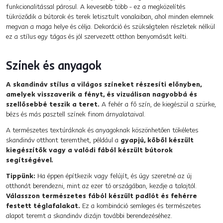
funkcionalitással párosul. A kevesebb több - ez a megközelítés
tükröződik a bútorok és terek letisztult vonalaiban, ahol minden elemnek
megvan a maga helye és célja. Dekoráció és szükségtelen részletek nélkül
ez a stílus egy tágas és jól szervezett otthon benyomását kelti.
Színek és anyagok
A skandináv stílus a világos színeket részesíti előnyben,
amelyek visszaverik a fényt, és vizuálisan nagyobbá és
szellősebbé teszik a teret.
A fehér a fő szín, de kiegészül a szürke,
bézs és más pasztell színek finom árnyalataival.
A természetes textúráknak és anyagoknak köszönhetően tökéletes
skandináv otthont teremthet, például a
gyapjú, kőből készült
kiegészítők vagy a valódi fából készült bútorok
segítségével.
Tippünk:
Ha éppen építkezik vagy felújít, és úgy szeretné az új
otthonát berendezni, mint az ezer tó országában, kezdje a talajtól.
Válasszon természetes fából készült padlót és fehérre
festett téglafalakat.
Ez a kombináció semleges és természetes
alapot teremt a skandináv dizájn további berendezéséhez.