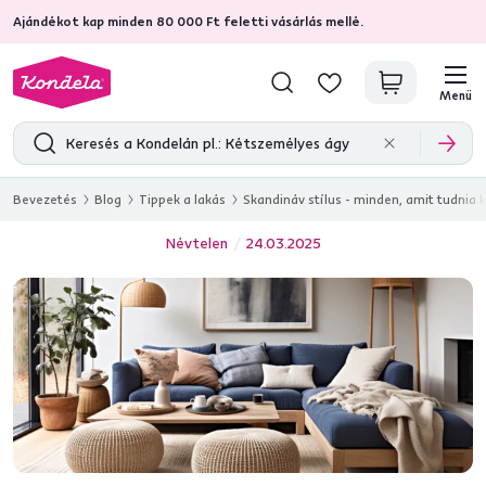
Ajándékot kap minden 80 000 Ft feletti vásárlás mellé.
4,7
31 211
ellenőrzött termékértékelések
Menü
Bevezetés
Blog
Tippek a lakás
Skandináv stílus - minden, amit tudnia k
Névtelen
24.03.2025