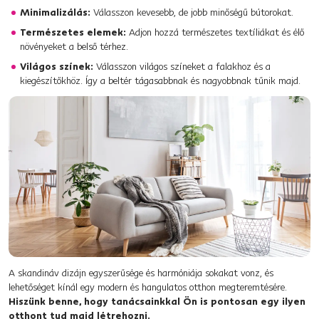
Minimalizálás:
Válasszon kevesebb, de jobb minőségű bútorokat.
Természetes elemek:
Adjon hozzá természetes textíliákat és élő
növényeket a belső térhez.
Világos színek:
Válasszon világos színeket a falakhoz és a
kiegészítőkhöz. Így a beltér tágasabbnak és nagyobbnak tűnik majd.
A skandináv dizájn egyszerűsége és harmóniája sokakat vonz, és
lehetőséget kínál egy modern és hangulatos otthon megteremtésére.
Hiszünk benne, hogy tanácsainkkal Ön is pontosan egy ilyen
otthont tud majd létrehozni.