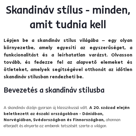
Skandináv stílus - minden,
amit tudnia kell
Lépjen be a skandináv stílus világába – egy olyan
környezetbe, amely egyesíti az egyszerűséget, a
funkcionalitást és a leírhatatlan varázst. Olvasson
tovább, és fedezze fel az alapvető elemeket és
ötleteket, amelyek segítségével otthonát az időtlen
skandináv stílusban rendezheti be.
Bevezetés a skandináv stílusba
A skandináv dizájn gyorsan új klasszikussá vált.
A 20. század elején
keletkezett az északi országokban - Dániában,
Norvégiában, Svédországban és Finnországban,
ahonnan
elterjedt és elnyerte az emberek tetszését szerte a világon.