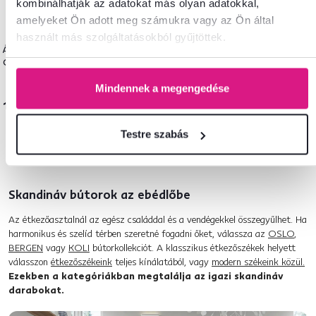
kombinálhatják az adatokat más olyan adatokkal,
amelyeket Ön adott meg számukra vagy az Ön által
használt más szolgáltatásokból gyűjtöttek.
Ágy komóddal, tölgy, 160x200,
OBYS
Mindennek a megengedése
194 900 Ft
Testre szabás
Skandináv bútorok az ebédlőbe
Az étkezőasztalnál az egész családdal és a vendégekkel összegyűlhet. Ha
harmonikus és szelíd térben szeretné fogadni őket, válassza az
OSLO
,
BERGEN
vagy
KOLI
bútorkollekciót. A klasszikus étkezőszékek helyett
válasszon
étkezőszékeink
teljes kínálatából, vagy
modern székeink közül.
Ezekben a kategóriákban megtalálja az igazi skandináv
darabokat.