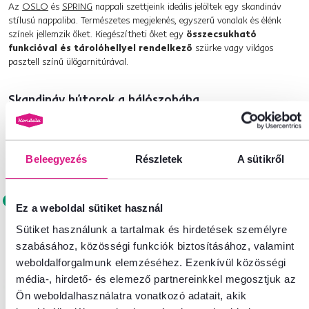
Az
OSLO
és
SPRING
nappali szettjeink ideális jelöltek egy skandináv
stílusú nappaliba. Természetes megjelenés, egyszerű vonalak és élénk
színek jellemzik őket. Kiegészítheti őket egy
összecsukható
funkcióval és tárolóhellyel rendelkező
szürke vagy világos
pasztell színű ülőgarnitúrával.
Skandináv bútorok a hálószobába
Minden hálószoba domináns eleme az ágy.
Az alábbiakban
kiválasztottuk azokat az ágyakat, amelyek a leginkább passzolnak egy
skandináv belső térhez:
Beleegyezés
Részletek
A sütikről
Ingyenes
Ez a weboldal sütiket használ
Sütiket használunk a tartalmak és hirdetések személyre
szabásához, közösségi funkciók biztosításához, valamint
weboldalforgalmunk elemzéséhez. Ezenkívül közösségi
média-, hirdető- és elemező partnereinkkel megosztjuk az
Ön weboldalhasználatra vonatkozó adatait, akik