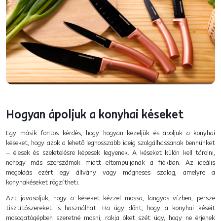
Hogyan ápoljuk a konyhai késeket
Egy másik fontos kérdés, hogy hogyan kezeljük és ápoljuk a konyhai
késeket, hogy azok a lehető leghosszabb ideig szolgálhassanak bennünket
– élesek és szeletelésre képesek legyenek. A késeket külön kell tárolni,
nehogy más szerszámok miatt eltompuljanak a fiókban. Az ideális
megoldás ezért egy állvány vagy mágneses szalag, amelyre a
konyhakéseket rögzítheti.
Azt javasoljuk, hogy a késeket kézzel mossa, langyos vízben, persze
tisztítószereket is használhat. Ha úgy dönt, hogy a konyhai késeit
mosogatógépben szeretné mosni, rakja őket szét úgy, hogy ne érjenek