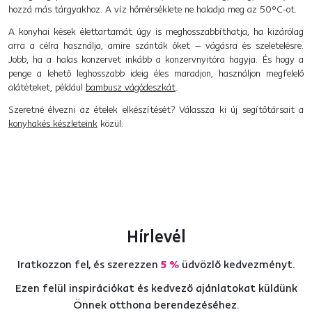
hozzá más tárgyakhoz. A víz hőmérséklete ne haladja meg az 50°C-ot.
A konyhai kések élettartamát úgy is meghosszabbíthatja, ha kizárólag
arra a célra használja, amire szánták őket – vágásra és szeletelésre.
Jobb, ha a halas konzervet inkább a konzervnyitóra hagyja. És hogy a
penge a lehető leghosszabb ideig éles maradjon, használjon megfelelő
alátéteket, például
bambusz vágódeszkát
.
Szeretné élvezni az ételek elkészítését? Válassza ki új segítőtársait a
konyhakés készleteink
közül.
Hírlevél
Iratkozzon fel, és szerezzen
5 %
üdvözlő kedvezményt.
Ezen felül inspirációkat és kedvező ajánlatokat küldünk
Önnek otthona berendezéséhez.