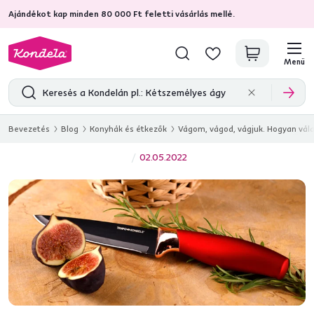
Ajándékot kap minden 80 000 Ft feletti vásárlás mellé.
4,7
31 157
ellenőrzött termékértékelések
Menü
Bevezetés
Blog
Konyhák és étkezők
Vágom, vágod, vágjuk. Hogyan vála
02.05.2022