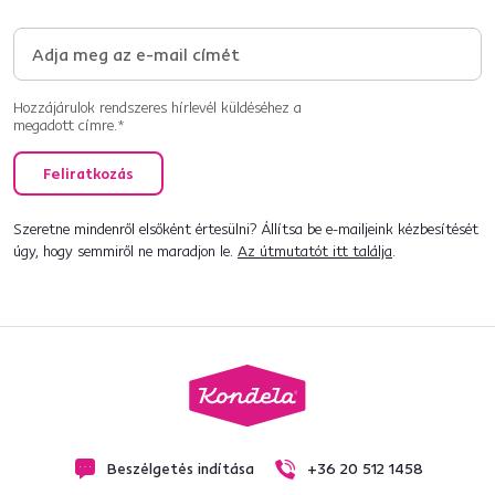
Hozzájárulok rendszeres hírlevél küldéséhez a
megadott címre.*
Feliratkozás
Szeretne mindenről elsőként értesülni? Állítsa be e-mailjeink kézbesítését
úgy, hogy semmiről ne maradjon le.
Az útmutatót itt találja
.
Beszélgetés indítása
+36 20 512 1458