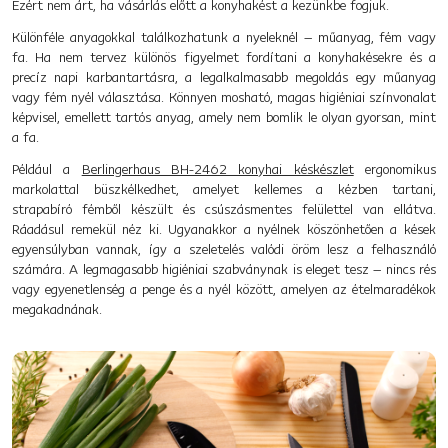
Ezért nem árt, ha vásárlás előtt a konyhakést a kezünkbe fogjuk.
Különféle anyagokkal találkozhatunk a nyeleknél – műanyag, fém vagy
fa. Ha nem tervez különös figyelmet fordítani a konyhakésekre és a
precíz napi karbantartásra, a legalkalmasabb megoldás egy műanyag
vagy fém nyél választása. Könnyen mosható, magas higiéniai színvonalat
képvisel, emellett tartós anyag, amely nem bomlik le olyan gyorsan, mint
a fa.
Például a
Berlingerhaus BH-2462 konyhai késkészlet
ergonomikus
markolattal büszkélkedhet, amelyet kellemes a kézben tartani,
strapabíró fémből készült és csúszásmentes felülettel van ellátva.
Ráadásul remekül néz ki. Ugyanakkor a nyélnek köszönhetően a kések
egyensúlyban vannak, így a szeletelés valódi öröm lesz a felhasználó
számára. A legmagasabb higiéniai szabványnak is eleget tesz – nincs rés
vagy egyenetlenség a penge és a nyél között, amelyen az ételmaradékok
megakadnának.