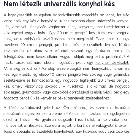
Nem létezik univerzális konyhai kés
A legegyszerűbb és egyben legpraktikusabb megoldás az lenne, ha elég
lenne csak egy kés a konyhába. Nincs azonban olyan univerzális konyhai
kés, amellyel könnyedén vághatna húst, kenyeret, megtisztíthatná a
zöldségeket vagy a halat. Egy 20 cm-es pengéjű kés tökéletesen vágja a
húst, de a zöldségek tisztításához nem megfelelő. Ezzel szemben egy
rövidebb, 10 cm-es pengéjű, praktikus kés felbecsülhetetlen segítőtárs
lesz például az alma szeletelésénél, viszont egy jó darab marhahús
felvágásával nem képes elbáni. Hogyan oldjuk meg ezt a problémát? A
háztartások számára ideális megoldást jelent egy
konyhai késkészlet.
Mire elég ez otthon? Az alapfelszereltségből nem hiányozhat háromféle
kés: egy kisebb, legfeljebb 10 cm-es pengéjű kés zöldség vagy gyümölcs
szeletelésére és hámozására, egy nagyobb, legfeljebb 20 cm-es pengéjű
kés, amely viszonylag sokoldalú – húsokhoz is alkalmas, de nagyobb
zöldségek, gyümölcsök vagy csokoládé aprításával is elbír, végül pedig egy
fogazott pengéjű kés kenyér és péksütemények szeleteléséhez.
A főzés szórakozást jelent az Ön számára, és szereti a kulináris
alkotásait magasabb szintre emelni? Akkor nem szabadna megelégednie
ezzel a trióval. Ha gyakran dolgozik friss hallal, a konyhából nem
hiányozhat a filézőkés. Szereti a sajtot, a bort, az olívabogyót? Értékelni
fogja a speciális sajtszeletelő konyhakést. Egy húsvágó vagy csontozó kés