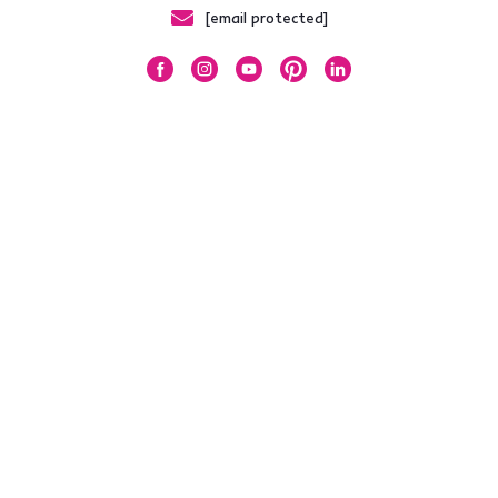
[email protected]
Vásárlás
Vásárlóknak
Általános szerződési feltételek
HU
(Maďarčina)
© 2026 KONDELA s.r.o.
Minden Jog Fenntartva.